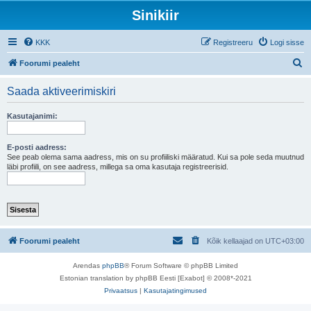
Sinikiir
KKK
Registreeru
Logi sisse
O
Foorumi pealeht
t
Saada aktiveerimiskiri
s
i
Kasutajanimi:
E-posti aadress:
See peab olema sama aadress, mis on su profiiliski määratud. Kui sa pole seda muutnud
läbi profiili, on see aadress, millega sa oma kasutaja registreerisid.
Foorumi pealeht
Kõik kellaajad on
UTC+03:00
Arendas
phpBB
® Forum Software © phpBB Limited
Estonian translation by phpBB Eesti [Exabot] © 2008*-2021
Privaatsus
|
Kasutajatingimused