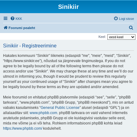
Sinikiir
KKK
Logi sisse
O
Foorumi pealeht
t
Keel:
s
Sinikiir - Registreerimine
i
Hakates kommuuni “Sinikiir” liikmeks (edaspidi "me", "meie", "meid", “Sinikiir”,
“https://www.sinikiir.ee”), nõustud sa järgnevate tingimustega. If you do not
agree to be legally bound by all of the following terms then please do not
access and/or use “Sinikiir”. We may change these at any time and we’ll do our
utmost in informing you, though it would be prudent to review this regularly
yourself as your continued usage of “Sinikiir” after changes mean you agree to
be legally bound by these terms as they are updated and/or amended.
Meie foorumid on ehitatud phpBB platvormile (edaspidi “see”, “selle”, “phpBB
tarkvara”, “www.phpbb.com”, “phpBB Grupp, “phpBB meeskond”), mis on antud
vabaks kasutamiseks “
General Public License
” alusel (edaspidi “GPL”) ja on
allalaaditav siit:
www.phpbb.com
. phpBB tarkvara on vaid vahend internetis
arutelude pidamiseks, phpBB Grupp ei ole kuidagiviisi vastutav selle eest,
mida me võime ja ei või teha. Rohkem informatsiooni phpBB kohta leiad
https://www.phpbb.com/
kodulehelt.