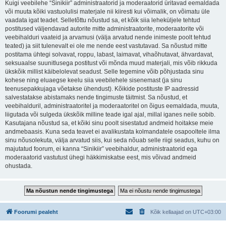
Kuigi veebilehe “Sinikiir” administraatorid ja moderaatorid üritavad eemaldada
või muuta kõiki vastuolulisi materjale nii kiiresti kui võimalik, on võimatu üle
vaadata igat teadet. Selletõttu nõustud sa, et kõik siia leheküljele tehtud
postitused väljendavad autorite mitte administraatorite, moderaatorite või
veebihalduri vaateid ja arvamusi (välja arvatud nende inimeste poolt tehtud
teated) ja siit tulenevalt ei ole me nende eest vastutavad. Sa nõustud mitte
postitama ühtegi solvavat, roppu, labast, laimavat, vihaõhutavat, ähvardavat,
seksuaalse suunitlusega postitust või mõnda muud materjali, mis võib rikkuda
ükskõik millist käibelolevat seadust. Selle tegemine võib põhjustada sinu
kohese ning eluaegse keelu siia veebilehele sisenemast (ja sinu
teenusepakkujaga võetakse ühendust). Kõikide postituste IP aadressid
salvestatakse abistamaks nende tingimuste täitmist. Sa nõustud, et
veebihalduril, administraatoritel ja moderaatoritel on õigus eemaldada, muuta,
liigutada või sulgeda ükskõik milline teade igal ajal, millal iganes neile sobib.
Kasutajana nõustud sa, et kõiki sinu poolt sisestatud andmeid hoitakse meie
andmebaasis. Kuna seda teavet ei avalikustata kolmandatele osapooltele ilma
sinu nõusolekuta, välja arvatud siis, kui seda nõuab selle riigi seadus, kuhu on
majutatud foorum, ei kanna “Sinikiir” veebihaldur, administraatorid ega
moderaatorid vastutust ühegi häkkimiskatse eest, mis võivad andmeid
ohustada.
Foorumi pealeht
Kõik kellaajad on
UTC+03:00