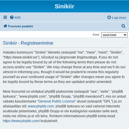
Sinikiir
KKK
Logi sisse
O
Foorumi pealeht
t
Keel:
s
Sinikiir - Registreerimine
i
Hakates kommuuni “Sinikiir” liikmeks (edaspidi "me", "meie", "meid", “Sinikiir”,
“https://www.sinikiir.ee”), nõustud sa järgnevate tingimustega. If you do not
agree to be legally bound by all of the following terms then please do not
access and/or use “Sinikiir”. We may change these at any time and we’ll do our
utmost in informing you, though it would be prudent to review this regularly
yourself as your continued usage of “Sinikiir” after changes mean you agree to
be legally bound by these terms as they are updated and/or amended.
Meie foorumid on ehitatud phpBB platvormile (edaspidi “see”, “selle”, “phpBB
tarkvara”, “www.phpbb.com”, “phpBB Grupp, “phpBB meeskond”), mis on antud
vabaks kasutamiseks “
General Public License
” alusel (edaspidi “GPL”) ja on
allalaaditav siit:
www.phpbb.com
. phpBB tarkvara on vaid vahend internetis
arutelude pidamiseks, phpBB Grupp ei ole kuidagiviisi vastutav selle eest,
mida me võime ja ei või teha. Rohkem informatsiooni phpBB kohta leiad
https://www.phpbb.com/
kodulehelt.