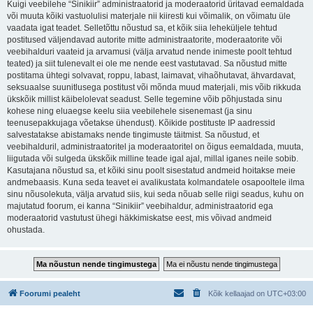
Kuigi veebilehe “Sinikiir” administraatorid ja moderaatorid üritavad eemaldada
või muuta kõiki vastuolulisi materjale nii kiiresti kui võimalik, on võimatu üle
vaadata igat teadet. Selletõttu nõustud sa, et kõik siia leheküljele tehtud
postitused väljendavad autorite mitte administraatorite, moderaatorite või
veebihalduri vaateid ja arvamusi (välja arvatud nende inimeste poolt tehtud
teated) ja siit tulenevalt ei ole me nende eest vastutavad. Sa nõustud mitte
postitama ühtegi solvavat, roppu, labast, laimavat, vihaõhutavat, ähvardavat,
seksuaalse suunitlusega postitust või mõnda muud materjali, mis võib rikkuda
ükskõik millist käibelolevat seadust. Selle tegemine võib põhjustada sinu
kohese ning eluaegse keelu siia veebilehele sisenemast (ja sinu
teenusepakkujaga võetakse ühendust). Kõikide postituste IP aadressid
salvestatakse abistamaks nende tingimuste täitmist. Sa nõustud, et
veebihalduril, administraatoritel ja moderaatoritel on õigus eemaldada, muuta,
liigutada või sulgeda ükskõik milline teade igal ajal, millal iganes neile sobib.
Kasutajana nõustud sa, et kõiki sinu poolt sisestatud andmeid hoitakse meie
andmebaasis. Kuna seda teavet ei avalikustata kolmandatele osapooltele ilma
sinu nõusolekuta, välja arvatud siis, kui seda nõuab selle riigi seadus, kuhu on
majutatud foorum, ei kanna “Sinikiir” veebihaldur, administraatorid ega
moderaatorid vastutust ühegi häkkimiskatse eest, mis võivad andmeid
ohustada.
Foorumi pealeht
Kõik kellaajad on
UTC+03:00