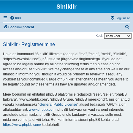
Sinikiir
KKK
Logi sisse
O
Foorumi pealeht
t
Keel:
s
Sinikiir - Registreerimine
i
Hakates kommuuni “Sinikiir” liikmeks (edaspidi "me", "meie", "meid", “Sinikiir”,
“https://www.sinikiir.ee”), nõustud sa järgnevate tingimustega. If you do not
agree to be legally bound by all of the following terms then please do not
access and/or use “Sinikiir”. We may change these at any time and we’ll do our
utmost in informing you, though it would be prudent to review this regularly
yourself as your continued usage of “Sinikiir” after changes mean you agree to
be legally bound by these terms as they are updated and/or amended.
Meie foorumid on ehitatud phpBB platvormile (edaspidi “see”, “selle”, “phpBB
tarkvara”, “www.phpbb.com”, “phpBB Grupp, “phpBB meeskond”), mis on antud
vabaks kasutamiseks “
General Public License
” alusel (edaspidi “GPL”) ja on
allalaaditav siit:
www.phpbb.com
. phpBB tarkvara on vaid vahend internetis
arutelude pidamiseks, phpBB Grupp ei ole kuidagiviisi vastutav selle eest,
mida me võime ja ei või teha. Rohkem informatsiooni phpBB kohta leiad
https://www.phpbb.com/
kodulehelt.