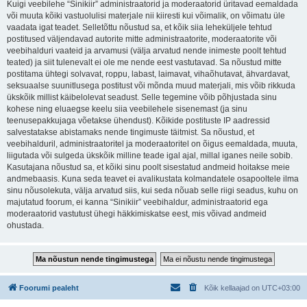
Kuigi veebilehe “Sinikiir” administraatorid ja moderaatorid üritavad eemaldada
või muuta kõiki vastuolulisi materjale nii kiiresti kui võimalik, on võimatu üle
vaadata igat teadet. Selletõttu nõustud sa, et kõik siia leheküljele tehtud
postitused väljendavad autorite mitte administraatorite, moderaatorite või
veebihalduri vaateid ja arvamusi (välja arvatud nende inimeste poolt tehtud
teated) ja siit tulenevalt ei ole me nende eest vastutavad. Sa nõustud mitte
postitama ühtegi solvavat, roppu, labast, laimavat, vihaõhutavat, ähvardavat,
seksuaalse suunitlusega postitust või mõnda muud materjali, mis võib rikkuda
ükskõik millist käibelolevat seadust. Selle tegemine võib põhjustada sinu
kohese ning eluaegse keelu siia veebilehele sisenemast (ja sinu
teenusepakkujaga võetakse ühendust). Kõikide postituste IP aadressid
salvestatakse abistamaks nende tingimuste täitmist. Sa nõustud, et
veebihalduril, administraatoritel ja moderaatoritel on õigus eemaldada, muuta,
liigutada või sulgeda ükskõik milline teade igal ajal, millal iganes neile sobib.
Kasutajana nõustud sa, et kõiki sinu poolt sisestatud andmeid hoitakse meie
andmebaasis. Kuna seda teavet ei avalikustata kolmandatele osapooltele ilma
sinu nõusolekuta, välja arvatud siis, kui seda nõuab selle riigi seadus, kuhu on
majutatud foorum, ei kanna “Sinikiir” veebihaldur, administraatorid ega
moderaatorid vastutust ühegi häkkimiskatse eest, mis võivad andmeid
ohustada.
Foorumi pealeht
Kõik kellaajad on
UTC+03:00