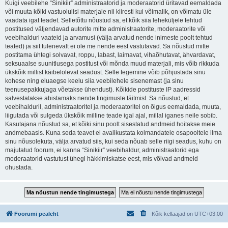
Kuigi veebilehe “Sinikiir” administraatorid ja moderaatorid üritavad eemaldada
või muuta kõiki vastuolulisi materjale nii kiiresti kui võimalik, on võimatu üle
vaadata igat teadet. Selletõttu nõustud sa, et kõik siia leheküljele tehtud
postitused väljendavad autorite mitte administraatorite, moderaatorite või
veebihalduri vaateid ja arvamusi (välja arvatud nende inimeste poolt tehtud
teated) ja siit tulenevalt ei ole me nende eest vastutavad. Sa nõustud mitte
postitama ühtegi solvavat, roppu, labast, laimavat, vihaõhutavat, ähvardavat,
seksuaalse suunitlusega postitust või mõnda muud materjali, mis võib rikkuda
ükskõik millist käibelolevat seadust. Selle tegemine võib põhjustada sinu
kohese ning eluaegse keelu siia veebilehele sisenemast (ja sinu
teenusepakkujaga võetakse ühendust). Kõikide postituste IP aadressid
salvestatakse abistamaks nende tingimuste täitmist. Sa nõustud, et
veebihalduril, administraatoritel ja moderaatoritel on õigus eemaldada, muuta,
liigutada või sulgeda ükskõik milline teade igal ajal, millal iganes neile sobib.
Kasutajana nõustud sa, et kõiki sinu poolt sisestatud andmeid hoitakse meie
andmebaasis. Kuna seda teavet ei avalikustata kolmandatele osapooltele ilma
sinu nõusolekuta, välja arvatud siis, kui seda nõuab selle riigi seadus, kuhu on
majutatud foorum, ei kanna “Sinikiir” veebihaldur, administraatorid ega
moderaatorid vastutust ühegi häkkimiskatse eest, mis võivad andmeid
ohustada.
Foorumi pealeht
Kõik kellaajad on
UTC+03:00