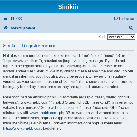
Sinikiir
KKK
Logi sisse
O
Foorumi pealeht
t
Keel:
s
Sinikiir - Registreerimine
i
Hakates kommuuni “Sinikiir” liikmeks (edaspidi "me", "meie", "meid", “Sinikiir”,
“https://www.sinikiir.ee”), nõustud sa järgnevate tingimustega. If you do not
agree to be legally bound by all of the following terms then please do not
access and/or use “Sinikiir”. We may change these at any time and we’ll do our
utmost in informing you, though it would be prudent to review this regularly
yourself as your continued usage of “Sinikiir” after changes mean you agree to
be legally bound by these terms as they are updated and/or amended.
Meie foorumid on ehitatud phpBB platvormile (edaspidi “see”, “selle”, “phpBB
tarkvara”, “www.phpbb.com”, “phpBB Grupp, “phpBB meeskond”), mis on antud
vabaks kasutamiseks “
General Public License
” alusel (edaspidi “GPL”) ja on
allalaaditav siit:
www.phpbb.com
. phpBB tarkvara on vaid vahend internetis
arutelude pidamiseks, phpBB Grupp ei ole kuidagiviisi vastutav selle eest,
mida me võime ja ei või teha. Rohkem informatsiooni phpBB kohta leiad
https://www.phpbb.com/
kodulehelt.