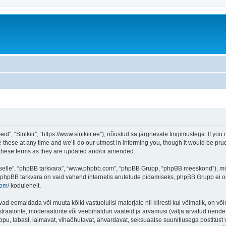
d", “Sinikiir”, “https://www.sinikiir.ee”), nõustud sa järgnevate tingimustega. If you 
these at any time and we’ll do our utmost in informing you, though it would be prud
y these terms as they are updated and/or amended.
 “selle”, “phpBB tarkvara”, “www.phpbb.com”, “phpBB Grupp, “phpBB meeskond”), m
 phpBB tarkvara on vaid vahend internetis arutelude pidamiseks, phpBB Grupp ei ole 
com/
kodulehelt.
vad eemaldada või muuta kõiki vastuolulisi materjale nii kiiresti kui võimalik, on või
traatorite, moderaatorite või veebihalduri vaateid ja arvamusi (välja arvatud nende i
ppu, labast, laimavat, vihaõhutavat, ähvardavat, seksuaalse suunitlusega postitust 