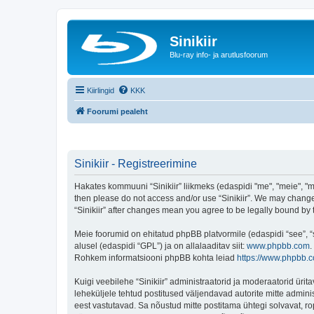
Sinikiir
Blu-ray info- ja arutlusfoorum
Kiirlingid
KKK
Foorumi pealeht
Sinikiir - Registreerimine
Hakates kommuuni “Sinikiir” liikmeks (edaspidi "me", "meie", "mei
then please do not access and/or use “Sinikiir”. We may change 
“Sinikiir” after changes mean you agree to be legally bound b
Meie foorumid on ehitatud phpBB platvormile (edaspidi “see”,
alusel (edaspidi “GPL”) ja on allalaaditav siit:
www.phpbb.com
.
Rohkem informatsiooni phpBB kohta leiad
https://www.phpbb.
Kuigi veebilehe “Sinikiir” administraatorid ja moderaatorid ürita
leheküljele tehtud postitused väljendavad autorite mitte adminis
eest vastutavad. Sa nõustud mitte postitama ühtegi solvavat, ro