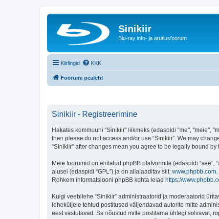
Sinikiir
Blu-ray info- ja arutlusfoorum
Kiirlingid
KKK
Foorumi pealeht
Sinikiir - Registreerimine
Hakates kommuuni “Sinikiir” liikmeks (edaspidi "me", "meie", "mei
then please do not access and/or use “Sinikiir”. We may change 
“Sinikiir” after changes mean you agree to be legally bound b
Meie foorumid on ehitatud phpBB platvormile (edaspidi “see”,
alusel (edaspidi “GPL”) ja on allalaaditav siit:
www.phpbb.com
.
Rohkem informatsiooni phpBB kohta leiad
https://www.phpbb.
Kuigi veebilehe “Sinikiir” administraatorid ja moderaatorid ürita
leheküljele tehtud postitused väljendavad autorite mitte adminis
eest vastutavad. Sa nõustud mitte postitama ühtegi solvavat, ro