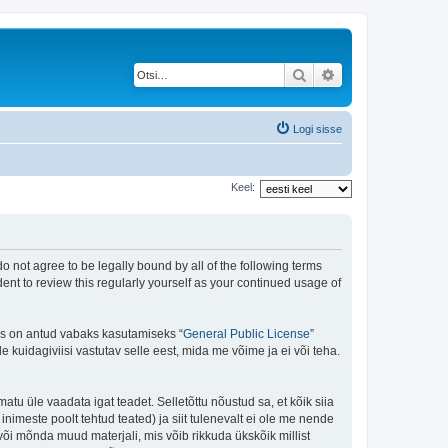
Otsi
Täiendatud otsing
Logi sisse
Keel:
do not agree to be legally bound by all of the following terms
ent to review this regularly yourself as your continued usage of
is on antud vabaks kasutamiseks “
General Public License
”
kuidagiviisi vastutav selle eest, mida me võime ja ei või teha.
matu üle vaadata igat teadet. Selletõttu nõustud sa, et kõik siia
nimeste poolt tehtud teated) ja siit tulenevalt ei ole me nende
või mõnda muud materjali, mis võib rikkuda ükskõik millist