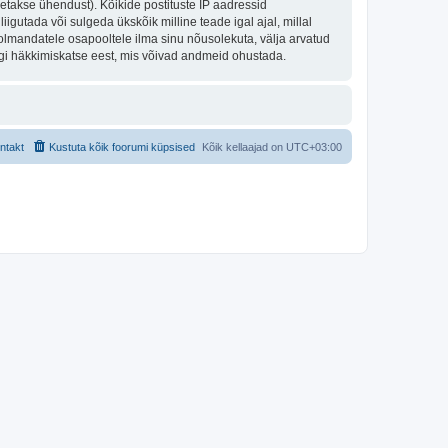
takse ühendust). Kõikide postituste IP aadressid
igutada või sulgeda ükskõik milline teade igal ajal, millal
olmandatele osapooltele ilma sinu nõusolekuta, välja arvatud
hegi häkkimiskatse eest, mis võivad andmeid ohustada.
ntakt
Kustuta kõik foorumi küpsised
Kõik kellaajad on
UTC+03:00