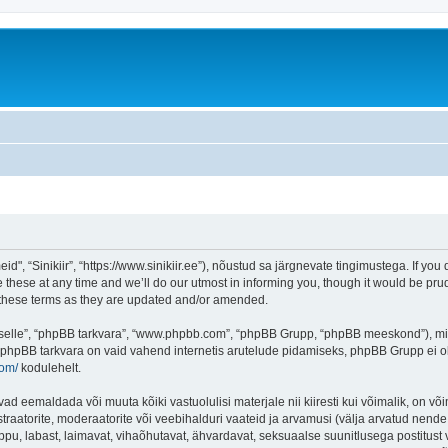
d", “Sinikiir”, “https://www.sinikiir.ee”), nõustud sa järgnevate tingimustega. If you 
these at any time and we’ll do our utmost in informing you, though it would be prud
y these terms as they are updated and/or amended.
 “selle”, “phpBB tarkvara”, “www.phpbb.com”, “phpBB Grupp, “phpBB meeskond”), m
 phpBB tarkvara on vaid vahend internetis arutelude pidamiseks, phpBB Grupp ei ole 
com/
kodulehelt.
vad eemaldada või muuta kõiki vastuolulisi materjale nii kiiresti kui võimalik, on või
traatorite, moderaatorite või veebihalduri vaateid ja arvamusi (välja arvatud nende i
ppu, labast, laimavat, vihaõhutavat, ähvardavat, seksuaalse suunitlusega postitust 