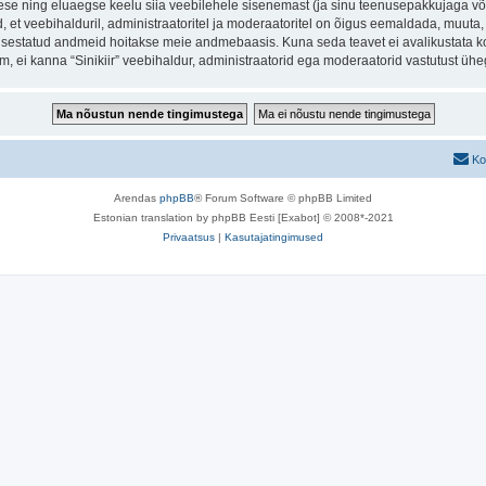
ese ning eluaegse keelu siia veebilehele sisenemast (ja sinu teenusepakkujaga võe
et veebihalduril, administraatoritel ja moderaatoritel on õigus eemaldada, muuta, li
t sisestatud andmeid hoitakse meie andmebaasis. Kuna seda teavet ei avalikustata k
rum, ei kanna “Sinikiir” veebihaldur, administraatorid ega moderaatorid vastutust ü
Ko
Arendas
phpBB
® Forum Software © phpBB Limited
Estonian translation by phpBB Eesti [Exabot] © 2008*-2021
Privaatsus
|
Kasutajatingimused