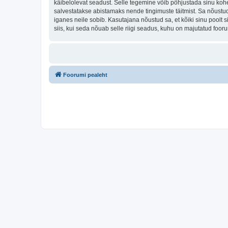
käibelolevat seadust. Selle tegemine võib põhjustada sinu koh
salvestatakse abistamaks nende tingimuste täitmist. Sa nõustud, 
iganes neile sobib. Kasutajana nõustud sa, et kõiki sinu pool
siis, kui seda nõuab selle riigi seadus, kuhu on majutatud foo
Foorumi pealeht