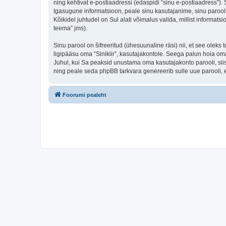
ning kehtivat e-postiaadressi (edaspidi “sinu e-postiaadress”).
Igasugune informatsioon, peale sinu kasutajanime, sinu parooli j
Kõikidel juhtudel on Sul alati võimalus valida, millist informats
teema” jms).
Sinu parool on šifreeritud (ühesuunaline räsi) nii, et see oleks
ligipääsu oma “Sinikiir”, kasutajakontole. Seega palun hoia oma
Juhul, kui Sa peaksid unustama oma kasutajakonto parooli, sii
ning peale seda phpBB tarkvara genereerib sulle uue parooli, 
Foorumi pealeht