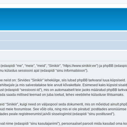
 (edaspidi “me”, “meie”, “meid”, “Sinikiir”, “https://www.sinikiir.ee”) ja phpBB (eda
 külastus sessiooni ajal (edaspidi “sinu informatsioon”).
 neist on: Sirvides “Sinikiir” lehekülge, siis lubad phpBB tarkvaral luua küpsiseid.
ehitsejale ja mis salvestatakse teie arvuti kõvakettale. Esimesed kaks küpsist sisald
st (edaspidi “sessiooni-id”), mis on automaatselt teie jaoks määratud phpBB tarkva
 teada saada millised teemad on juba loetud, tehes veebilehe külastuse lihtsamaks.
eid “Sinikiir”, kuigi need on väljaspool seda dokumenti, mis on mõeldud ainult php
ud meie foorumisse. See võib olla, ning mis ei ole piiratud: postitades anonüüms
itades peale registreerumist ja/või sisselogimist (edaspidi “sinu postitused”).
tavat nime (edaspidi “sinu kasutajanimi”), personaalset parooli mida kasutad oma ko