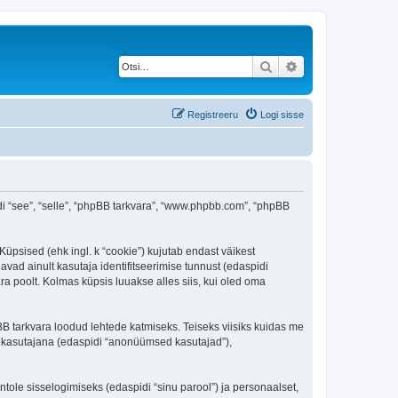
Otsi
Täiendatud otsing
Registreeru
Logi sisse
spidi “see”, “selle”, “phpBB tarkvara”, “www.phpbb.com”, “phpBB
 Küpsised (ehk ingl. k “cookie”) kujutab endast väikest
avad ainult kasutaja identifitseerimise tunnust (edaspidi
ra poolt. Kolmas küpsis luuakse alles siis, kui oled oma
BB tarkvara loodud lehtede katmiseks. Teiseks viisiks kuidas me
e kasutajana (edaspidi “anonüümsed kasutajad”),
ntole sisselogimiseks (edaspidi “sinu parool”) ja personaalset,