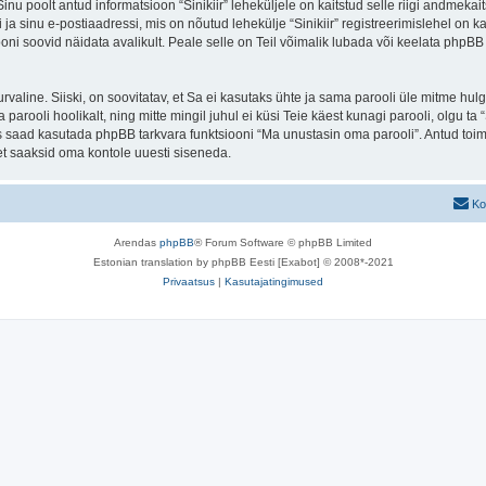
 Sinu poolt antud informatsioon “Sinikiir” leheküljele on kaitstud selle riigi andm
a sinu e-postiaadressi, mis on nõutud lehekülje “Sinikiir” registreerimislehel on kas
iooni soovid näidata avalikult. Peale selle on Teil võimalik lubada või keelata phpBB 
 turvaline. Siiski, on soovitatav, et Sa ei kasutaks ühte ja sama parooli üle mitme h
 parooli hoolikalt, ning mitte mingil juhul ei küsi Teie käest kunagi parooli, olgu
s saad kasutada phpBB tarkvara funktsiooni “Ma unustasin oma parooli”. Antud toim
et saaksid oma kontole uuesti siseneda.
Ko
Arendas
phpBB
® Forum Software © phpBB Limited
Estonian translation by phpBB Eesti [Exabot] © 2008*-2021
Privaatsus
|
Kasutajatingimused