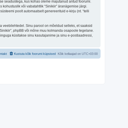
ekaitse seadustega, kus kohas oleme majutanud antud foorumi.
 kohustuslik või vabatahtlik “Sinikiir” äranägemise järgi.
süsteemi poolt automaatselt genereerituid e-kirju (nt. “telli
ulga veebilehtedel. Sinu parool on mõeldud selleks, et saaksid
 ta “Sinikiir”, phpBB või mõne muu kolmanda osapoole tegelane.
inguga küsitakse sinu kasutajanime ja sinu e-postiaadressi,
ntakt
Kustuta kõik foorumi küpsised
Kõik kellaajad on
UTC+03:00