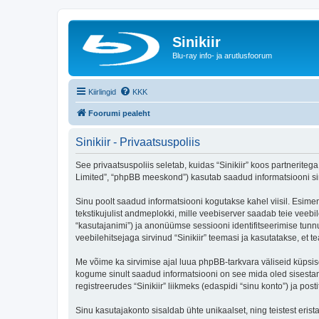
Sinikiir
Blu-ray info- ja arutlusfoorum
Kiirlingid
KKK
Foorumi pealeht
Sinikiir - Privaatsuspoliis
See privaatsuspoliis seletab, kuidas “Sinikiir” koos partneritega
Limited”, “phpBB meeskond”) kasutab saadud informatsiooni sinu
Sinu poolt saadud informatsiooni kogutakse kahel viisil. Esimene
tekstikujulist andmeplokki, mille veebiserver saadab teie veebil
“kasutajanimi”) ja anonüümse sessiooni identifitseerimise tunnu
veebilehitsejaga sirvinud “Sinikiir” teemasi ja kasutatakse, et
Me võime ka sirvimise ajal luua phpBB-tarkvara väliseid küpsis
kogume sinult saadud informatsiooni on see mida oled sisestan
registreerudes “Sinikiir” liikmeks (edaspidi “sinu konto”) ja post
Sinu kasutajakonto sisaldab ühte unikaalset, ning teistest eris