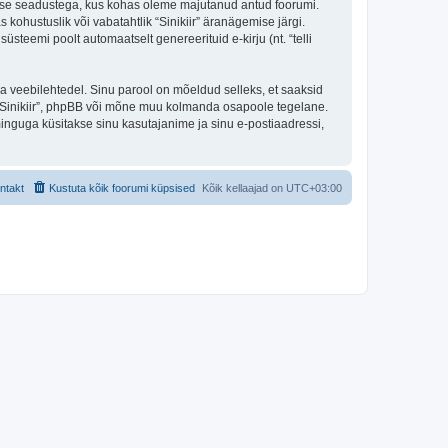
ekaitse seadustega, kus kohas oleme majutanud antud foorumi.
 kohustuslik või vabatahtlik “Sinikiir” äranägemise järgi.
süsteemi poolt automaatselt genereerituid e-kirju (nt. “telli
ulga veebilehtedel. Sinu parool on mõeldud selleks, et saaksid
 ta “Sinikiir”, phpBB või mõne muu kolmanda osapoole tegelane.
inguga küsitakse sinu kasutajanime ja sinu e-postiaadressi,
ntakt
Kustuta kõik foorumi küpsised
Kõik kellaajad on
UTC+03:00