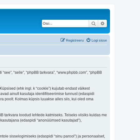
Otsi
Täiendatud otsing
Registreeru
Logi sisse
spidi “see”, “selle”, “phpBB tarkvara”, “www.phpbb.com”, “phpBB
 Küpsised (ehk ingl. k “cookie”) kujutab endast väikest
avad ainult kasutaja identifitseerimise tunnust (edaspidi
ra poolt. Kolmas küpsis luuakse alles siis, kui oled oma
BB tarkvara loodud lehtede katmiseks. Teiseks viisiks kuidas me
e kasutajana (edaspidi “anonüümsed kasutajad”),
ntole sisselogimiseks (edaspidi “sinu parool”) ja personaalset,