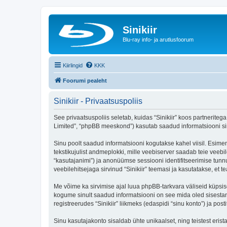
Sinikiir
Blu-ray info- ja arutlusfoorum
Kiirlingid
KKK
Foorumi pealeht
Sinikiir - Privaatsuspoliis
See privaatsuspoliis seletab, kuidas “Sinikiir” koos partneritega
Limited”, “phpBB meeskond”) kasutab saadud informatsiooni sinu
Sinu poolt saadud informatsiooni kogutakse kahel viisil. Esimene
tekstikujulist andmeplokki, mille veebiserver saadab teie veebil
“kasutajanimi”) ja anonüümse sessiooni identifitseerimise tunnu
veebilehitsejaga sirvinud “Sinikiir” teemasi ja kasutatakse, et
Me võime ka sirvimise ajal luua phpBB-tarkvara väliseid küpsis
kogume sinult saadud informatsiooni on see mida oled sisestan
registreerudes “Sinikiir” liikmeks (edaspidi “sinu konto”) ja post
Sinu kasutajakonto sisaldab ühte unikaalset, ning teistest eris