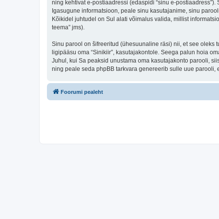
ning kehtivat e-postiaadressi (edaspidi “sinu e-postiaadress”).
Igasugune informatsioon, peale sinu kasutajanime, sinu parooli j
Kõikidel juhtudel on Sul alati võimalus valida, millist informats
teema” jms).
Sinu parool on šifreeritud (ühesuunaline räsi) nii, et see oleks
ligipääsu oma “Sinikiir”, kasutajakontole. Seega palun hoia oma
Juhul, kui Sa peaksid unustama oma kasutajakonto parooli, sii
ning peale seda phpBB tarkvara genereerib sulle uue parooli, 
Foorumi pealeht