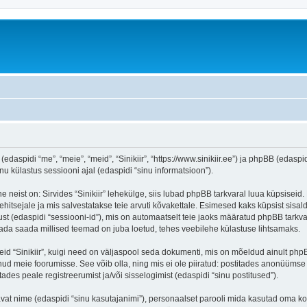
 (edaspidi “me”, “meie”, “meid”, “Sinikiir”, “https://www.sinikiir.ee”) ja phpBB (eda
 külastus sessiooni ajal (edaspidi “sinu informatsioon”).
 neist on: Sirvides “Sinikiir” lehekülge, siis lubad phpBB tarkvaral luua küpsiseid.
ehitsejale ja mis salvestatakse teie arvuti kõvakettale. Esimesed kaks küpsist sisald
st (edaspidi “sessiooni-id”), mis on automaatselt teie jaoks määratud phpBB tarkva
 teada saada millised teemad on juba loetud, tehes veebilehe külastuse lihtsamaks.
eid “Sinikiir”, kuigi need on väljaspool seda dokumenti, mis on mõeldud ainult php
ud meie foorumisse. See võib olla, ning mis ei ole piiratud: postitades anonüüms
itades peale registreerumist ja/või sisselogimist (edaspidi “sinu postitused”).
tavat nime (edaspidi “sinu kasutajanimi”), personaalset parooli mida kasutad oma ko