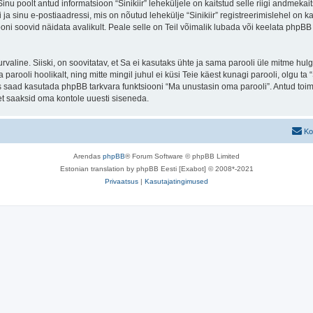
 Sinu poolt antud informatsioon “Sinikiir” leheküljele on kaitstud selle riigi andm
a sinu e-postiaadressi, mis on nõutud lehekülje “Sinikiir” registreerimislehel on kas
iooni soovid näidata avalikult. Peale selle on Teil võimalik lubada või keelata phpBB 
 turvaline. Siiski, on soovitatav, et Sa ei kasutaks ühte ja sama parooli üle mitme h
 parooli hoolikalt, ning mitte mingil juhul ei küsi Teie käest kunagi parooli, olgu
s saad kasutada phpBB tarkvara funktsiooni “Ma unustasin oma parooli”. Antud toim
et saaksid oma kontole uuesti siseneda.
Ko
Arendas
phpBB
® Forum Software © phpBB Limited
Estonian translation by phpBB Eesti [Exabot] © 2008*-2021
Privaatsus
|
Kasutajatingimused