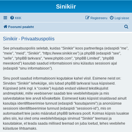
Sinikiir
KKK
Registreeru
Logi sisse
O
Foorumi pealeht
t
Sinikiir - Privaatsuspoliis
s
i
See privaatsuspoliis seletab, kuidas “Sinikiir” koos partneritega (edaspidi “me”,
“meie”, “meid”, “Sinikiir”, “https://www.sinikiir.ee”) ja phpBB (edaspidi “see”,
“selle”, “phpBB tarkvara”, “www.phpbb.com”, “phpBB Limited”, “phpBB
meeskond”) kasutab saadud informatsiooni sinu külastus sessiooni ajal
(edaspidi “sinu informatsioon”).
Sinu poolt saadud informatsiooni kogutakse kahel viisil. Esimene neist on:
Sirvides “Sinikiir” lehekülge, siis lubad phpBB tarkvaral luua küpsiseid.
Küpsised (ehk ingl. k “cookie”) kujutab endast väikest tekstikujulist
andmeplokki, mille veebiserver saadab teie veebilehitsejale ja mis
salvestatakse teie arvuti kõvakettale. Esimesed kaks küpsist sisaldavad ainult
kasutaja identifitseerimise tunnust (edaspidi “kasutajanimi”) ja anonüümse
sessiooni identifitseerimise tunnust (edaspidi “sessiooni-id”), mis on
automaatselt teie jaoks määratud phpBB tarkvara poolt. Kolmas küpsis luuakse
alles siis, kui oled oma veebilehitsejaga sirvinud “Sinikiir” teemasi ja
kasutatakse, et teada saada millised teemad on juba loetud, tehes veebilehe
külastuse lihtsamaks.