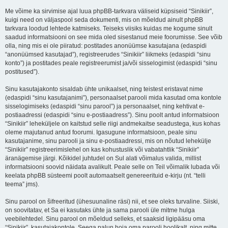
Me võime ka sirvimise ajal luua phpBB-tarkvara väliseid küpsiseid “Sinikiir”,
kuigi need on väljaspool seda dokumenti, mis on mõeldud ainult phpBB
tarkvara loodud lehtede katmiseks. Teiseks viisiks kuidas me kogume sinult
saadud informatsiooni on see mida oled sisestanud meie foorumisse. See võib
olla, ning mis ei ole piiratud: postitades anonüümse kasutajana (edaspidi
“anonüümsed kasutajad”), registreerudes “Sinikiir” liikmeks (edaspidi “sinu
konto”) ja postitades peale registreerumist ja/või sisselogimist (edaspidi “sinu
postitused”).
Sinu kasutajakonto sisaldab ühte unikaalset, ning teistest eristavat nime
(edaspidi “sinu kasutajanimi”), personaalset parooli mida kasutad oma kontole
sisselogimiseks (edaspidi “sinu parool”) ja personaalset, ning kehtivat e-
postiaadressi (edaspidi “sinu e-postiaadress”). Sinu poolt antud informatsioon
“Sinikiir” leheküljele on kaitstud selle riigi andmekaitse seadustega, kus kohas
oleme majutanud antud foorumi. Igasugune informatsioon, peale sinu
kasutajanime, sinu parooli ja sinu e-postiaadressi, mis on nõutud lehekülje
“Sinikiir” registreerimislehel on kas kohustuslik või vabatahtlik “Sinikiir”
äranägemise järgi. Kõikidel juhtudel on Sul alati võimalus valida, millist
informatsiooni soovid näidata avalikult. Peale selle on Teil võimalik lubada või
keelata phpBB süsteemi poolt automaatselt genereerituid e-kirju (nt. “telli
teema” jms).
Sinu parool on šifreeritud (ühesuunaline räsi) nii, et see oleks turvaline. Siiski,
on soovitatav, et Sa ei kasutaks ühte ja sama parooli üle mitme hulga
veebilehtedel. Sinu parool on mõeldud selleks, et saaksid ligipääsu oma
“Sinikiir”, kasutajakontole. Seega palun hoia oma parooli hoolikalt, ning mitte