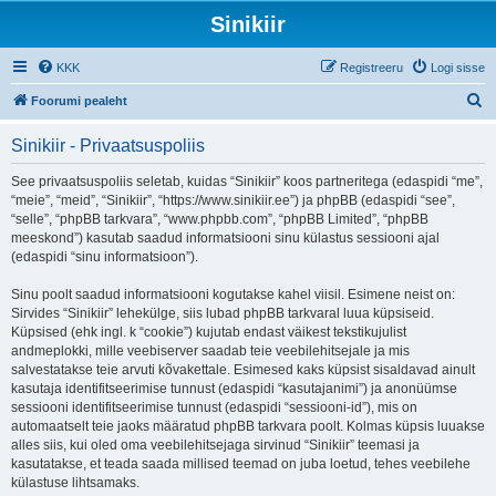
Sinikiir
KKK
Registreeru
Logi sisse
O
Foorumi pealeht
t
Sinikiir - Privaatsuspoliis
s
i
See privaatsuspoliis seletab, kuidas “Sinikiir” koos partneritega (edaspidi “me”,
“meie”, “meid”, “Sinikiir”, “https://www.sinikiir.ee”) ja phpBB (edaspidi “see”,
“selle”, “phpBB tarkvara”, “www.phpbb.com”, “phpBB Limited”, “phpBB
meeskond”) kasutab saadud informatsiooni sinu külastus sessiooni ajal
(edaspidi “sinu informatsioon”).
Sinu poolt saadud informatsiooni kogutakse kahel viisil. Esimene neist on:
Sirvides “Sinikiir” lehekülge, siis lubad phpBB tarkvaral luua küpsiseid.
Küpsised (ehk ingl. k “cookie”) kujutab endast väikest tekstikujulist
andmeplokki, mille veebiserver saadab teie veebilehitsejale ja mis
salvestatakse teie arvuti kõvakettale. Esimesed kaks küpsist sisaldavad ainult
kasutaja identifitseerimise tunnust (edaspidi “kasutajanimi”) ja anonüümse
sessiooni identifitseerimise tunnust (edaspidi “sessiooni-id”), mis on
automaatselt teie jaoks määratud phpBB tarkvara poolt. Kolmas küpsis luuakse
alles siis, kui oled oma veebilehitsejaga sirvinud “Sinikiir” teemasi ja
kasutatakse, et teada saada millised teemad on juba loetud, tehes veebilehe
külastuse lihtsamaks.