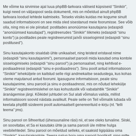
Me võime ka sirvimise ajal luua phpBB-tarkvara väliseid küpsiseid “Sinikiir”,
kuigi need on väljaspool seda dokumenti, mis on mõeldud ainult phpBB
tarkvara loodud lehtede katmiseks. Teiseks viisiks kuidas me kogume sinult
saadud informatsiooni on see mida oled sisestanud meie foorumisse. See võib
olla, ning mis ei ole piiratud: postitades anonüümse kasutajana (edaspidi
“anonüümsed kasutajad”), registreerudes “Sinikiir” liikmeks (edaspidi “sinu
konto”) ja postitades peale registreerumist ja/või sisselogimist (edaspidi “sinu
postitused”).
Sinu kasutajakonto sisaldab ühte unikaalset, ning teistest eristavat nime
(edaspidi “sinu kasutajanimi”), personaalset parooli mida kasutad oma kontole
sisselogimiseks (edaspidi “sinu parool”) ja personaalset, ning kehtivat e-
postiaadressi (edaspidi “sinu e-postiaadress”). Sinu poolt antud informatsioon
“Sinikiir” leheküljele on kaitstud selle riigi andmekaitse seadustega, kus kohas
oleme majutanud antud foorumi. Igasugune informatsioon, peale sinu
kasutajanime, sinu parooli ja sinu e-postiaadressi, mis on nõutud lehekülje
“Sinikiir” registreerimislehel on kas kohustuslik või vabatahtlik “Sinikiir”
äranägemise järgi. Kõikidel juhtudel on Sul alati võimalus valida, millist
informatsiooni soovid näidata avalikult. Peale selle on Teil võimalik lubada või
keelata phpBB süsteemi poolt automaatselt genereerituid e-kirju (nt. “telli
teema” jms).
Sinu parool on šifreeritud (ühesuunaline räsi) nii, et see oleks turvaline. Siiski,
on soovitatav, et Sa ei kasutaks ühte ja sama parooli üle mitme hulga
veebilehtedel. Sinu parool on mõeldud selleks, et saaksid ligipääsu oma
“Sinikiir”, kasutajakontole. Seega palun hoia oma parooli hoolikalt, ning mitte