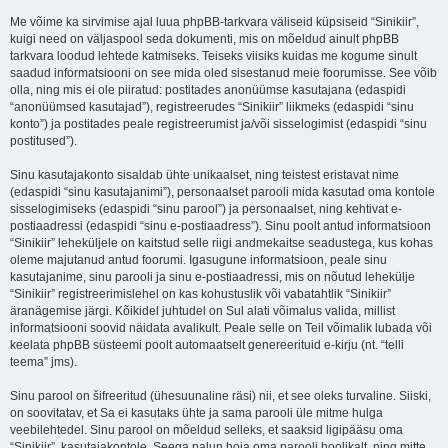
Me võime ka sirvimise ajal luua phpBB-tarkvara väliseid küpsiseid “Sinikiir”,
kuigi need on väljaspool seda dokumenti, mis on mõeldud ainult phpBB
tarkvara loodud lehtede katmiseks. Teiseks viisiks kuidas me kogume sinult
saadud informatsiooni on see mida oled sisestanud meie foorumisse. See võib
olla, ning mis ei ole piiratud: postitades anonüümse kasutajana (edaspidi
“anonüümsed kasutajad”), registreerudes “Sinikiir” liikmeks (edaspidi “sinu
konto”) ja postitades peale registreerumist ja/või sisselogimist (edaspidi “sinu
postitused”).
Sinu kasutajakonto sisaldab ühte unikaalset, ning teistest eristavat nime
(edaspidi “sinu kasutajanimi”), personaalset parooli mida kasutad oma kontole
sisselogimiseks (edaspidi “sinu parool”) ja personaalset, ning kehtivat e-
postiaadressi (edaspidi “sinu e-postiaadress”). Sinu poolt antud informatsioon
“Sinikiir” leheküljele on kaitstud selle riigi andmekaitse seadustega, kus kohas
oleme majutanud antud foorumi. Igasugune informatsioon, peale sinu
kasutajanime, sinu parooli ja sinu e-postiaadressi, mis on nõutud lehekülje
“Sinikiir” registreerimislehel on kas kohustuslik või vabatahtlik “Sinikiir”
äranägemise järgi. Kõikidel juhtudel on Sul alati võimalus valida, millist
informatsiooni soovid näidata avalikult. Peale selle on Teil võimalik lubada või
keelata phpBB süsteemi poolt automaatselt genereerituid e-kirju (nt. “telli
teema” jms).
Sinu parool on šifreeritud (ühesuunaline räsi) nii, et see oleks turvaline. Siiski,
on soovitatav, et Sa ei kasutaks ühte ja sama parooli üle mitme hulga
veebilehtedel. Sinu parool on mõeldud selleks, et saaksid ligipääsu oma
“Sinikiir”, kasutajakontole. Seega palun hoia oma parooli hoolikalt, ning mitte