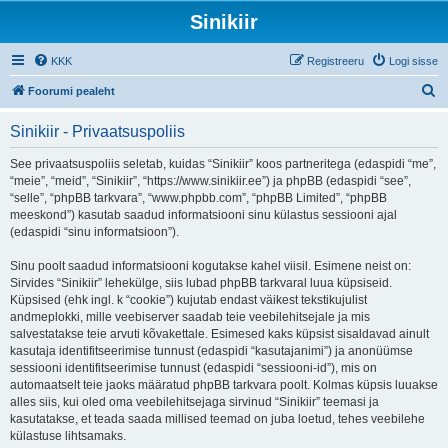
Sinikiir
KKK
Registreeru
Logi sisse
O
Foorumi pealeht
t
Sinikiir - Privaatsuspoliis
s
i
See privaatsuspoliis seletab, kuidas “Sinikiir” koos partneritega (edaspidi “me”,
“meie”, “meid”, “Sinikiir”, “https://www.sinikiir.ee”) ja phpBB (edaspidi “see”,
“selle”, “phpBB tarkvara”, “www.phpbb.com”, “phpBB Limited”, “phpBB
meeskond”) kasutab saadud informatsiooni sinu külastus sessiooni ajal
(edaspidi “sinu informatsioon”).
Sinu poolt saadud informatsiooni kogutakse kahel viisil. Esimene neist on:
Sirvides “Sinikiir” lehekülge, siis lubad phpBB tarkvaral luua küpsiseid.
Küpsised (ehk ingl. k “cookie”) kujutab endast väikest tekstikujulist
andmeplokki, mille veebiserver saadab teie veebilehitsejale ja mis
salvestatakse teie arvuti kõvakettale. Esimesed kaks küpsist sisaldavad ainult
kasutaja identifitseerimise tunnust (edaspidi “kasutajanimi”) ja anonüümse
sessiooni identifitseerimise tunnust (edaspidi “sessiooni-id”), mis on
automaatselt teie jaoks määratud phpBB tarkvara poolt. Kolmas küpsis luuakse
alles siis, kui oled oma veebilehitsejaga sirvinud “Sinikiir” teemasi ja
kasutatakse, et teada saada millised teemad on juba loetud, tehes veebilehe
külastuse lihtsamaks.