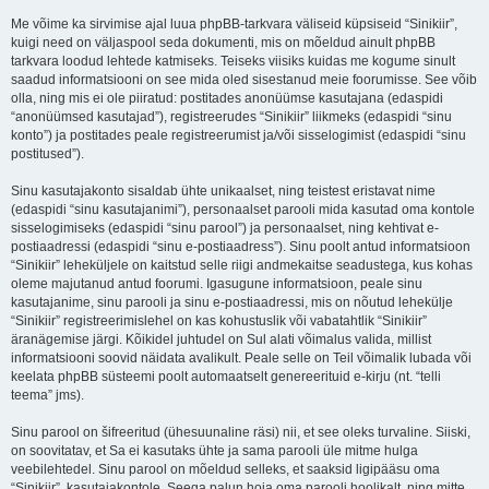
Me võime ka sirvimise ajal luua phpBB-tarkvara väliseid küpsiseid “Sinikiir”,
kuigi need on väljaspool seda dokumenti, mis on mõeldud ainult phpBB
tarkvara loodud lehtede katmiseks. Teiseks viisiks kuidas me kogume sinult
saadud informatsiooni on see mida oled sisestanud meie foorumisse. See võib
olla, ning mis ei ole piiratud: postitades anonüümse kasutajana (edaspidi
“anonüümsed kasutajad”), registreerudes “Sinikiir” liikmeks (edaspidi “sinu
konto”) ja postitades peale registreerumist ja/või sisselogimist (edaspidi “sinu
postitused”).
Sinu kasutajakonto sisaldab ühte unikaalset, ning teistest eristavat nime
(edaspidi “sinu kasutajanimi”), personaalset parooli mida kasutad oma kontole
sisselogimiseks (edaspidi “sinu parool”) ja personaalset, ning kehtivat e-
postiaadressi (edaspidi “sinu e-postiaadress”). Sinu poolt antud informatsioon
“Sinikiir” leheküljele on kaitstud selle riigi andmekaitse seadustega, kus kohas
oleme majutanud antud foorumi. Igasugune informatsioon, peale sinu
kasutajanime, sinu parooli ja sinu e-postiaadressi, mis on nõutud lehekülje
“Sinikiir” registreerimislehel on kas kohustuslik või vabatahtlik “Sinikiir”
äranägemise järgi. Kõikidel juhtudel on Sul alati võimalus valida, millist
informatsiooni soovid näidata avalikult. Peale selle on Teil võimalik lubada või
keelata phpBB süsteemi poolt automaatselt genereerituid e-kirju (nt. “telli
teema” jms).
Sinu parool on šifreeritud (ühesuunaline räsi) nii, et see oleks turvaline. Siiski,
on soovitatav, et Sa ei kasutaks ühte ja sama parooli üle mitme hulga
veebilehtedel. Sinu parool on mõeldud selleks, et saaksid ligipääsu oma
“Sinikiir”, kasutajakontole. Seega palun hoia oma parooli hoolikalt, ning mitte