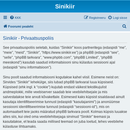
Sinikiir
KKK
Registreeru
Logi sisse
O
Foorumi pealeht
t
Sinikiir - Privaatsuspoliis
s
i
See privaatsuspoliis seletab, kuidas “Sinikiir” koos partneritega (edaspidi “me”,
“meie”, “meid”, “Sinikiir”, “https://www.sinikiir.ee”) ja phpBB (edaspidi “see”,
“selle”, “phpBB tarkvara”, “www.phpbb.com”, “phpBB Limited”, “phpBB
meeskond”) kasutab saadud informatsiooni sinu külastus sessiooni ajal
(edaspidi “sinu informatsioon”).
Sinu poolt saadud informatsiooni kogutakse kahel viisil. Esimene neist on:
Sirvides “Sinikiir” lehekülge, siis lubad phpBB tarkvaral luua küpsiseid.
Küpsised (ehk ingl. k “cookie”) kujutab endast väikest tekstikujulist
andmeplokki, mille veebiserver saadab teie veebilehitsejale ja mis
salvestatakse teie arvuti kõvakettale. Esimesed kaks küpsist sisaldavad ainult
kasutaja identifitseerimise tunnust (edaspidi “kasutajanimi”) ja anonüümse
sessiooni identifitseerimise tunnust (edaspidi “sessiooni-id”), mis on
automaatselt teie jaoks määratud phpBB tarkvara poolt. Kolmas küpsis luuakse
alles siis, kui oled oma veebilehitsejaga sirvinud “Sinikiir” teemasi ja
kasutatakse, et teada saada millised teemad on juba loetud, tehes veebilehe
külastuse lihtsamaks.