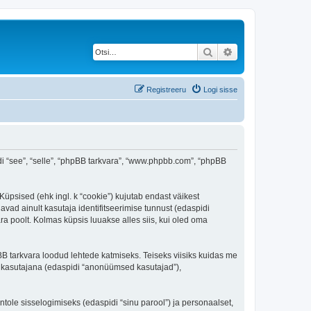
Otsi
Täiendatud otsing
Registreeru
Logi sisse
spidi “see”, “selle”, “phpBB tarkvara”, “www.phpbb.com”, “phpBB
 Küpsised (ehk ingl. k “cookie”) kujutab endast väikest
avad ainult kasutaja identifitseerimise tunnust (edaspidi
ra poolt. Kolmas küpsis luuakse alles siis, kui oled oma
BB tarkvara loodud lehtede katmiseks. Teiseks viisiks kuidas me
e kasutajana (edaspidi “anonüümsed kasutajad”),
ntole sisselogimiseks (edaspidi “sinu parool”) ja personaalset,