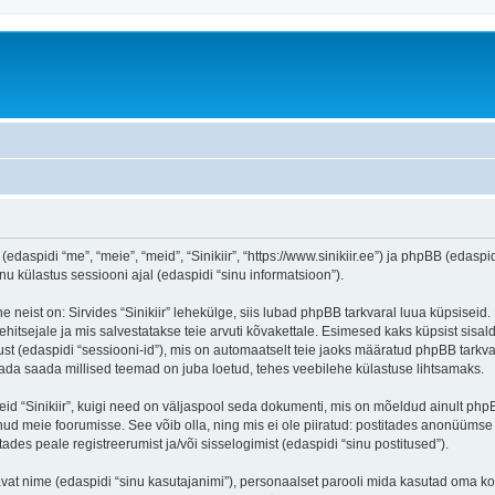
 (edaspidi “me”, “meie”, “meid”, “Sinikiir”, “https://www.sinikiir.ee”) ja phpBB (eda
 külastus sessiooni ajal (edaspidi “sinu informatsioon”).
 neist on: Sirvides “Sinikiir” lehekülge, siis lubad phpBB tarkvaral luua küpsiseid.
ehitsejale ja mis salvestatakse teie arvuti kõvakettale. Esimesed kaks küpsist sisald
st (edaspidi “sessiooni-id”), mis on automaatselt teie jaoks määratud phpBB tarkva
 teada saada millised teemad on juba loetud, tehes veebilehe külastuse lihtsamaks.
eid “Sinikiir”, kuigi need on väljaspool seda dokumenti, mis on mõeldud ainult php
ud meie foorumisse. See võib olla, ning mis ei ole piiratud: postitades anonüüms
itades peale registreerumist ja/või sisselogimist (edaspidi “sinu postitused”).
tavat nime (edaspidi “sinu kasutajanimi”), personaalset parooli mida kasutad oma ko