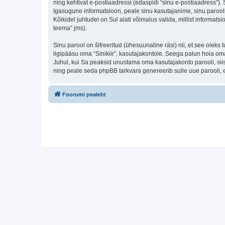
ning kehtivat e-postiaadressi (edaspidi “sinu e-postiaadress”).
Igasugune informatsioon, peale sinu kasutajanime, sinu parooli j
Kõikidel juhtudel on Sul alati võimalus valida, millist informats
teema” jms).
Sinu parool on šifreeritud (ühesuunaline räsi) nii, et see oleks
ligipääsu oma “Sinikiir”, kasutajakontole. Seega palun hoia oma
Juhul, kui Sa peaksid unustama oma kasutajakonto parooli, sii
ning peale seda phpBB tarkvara genereerib sulle uue parooli, 
Foorumi pealeht