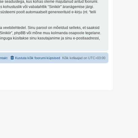
ekaitse seadustega, kus kohas oleme majutanud antud foorumi.
 kohustuslik või vabatahtlik “Sinikiir” äranägemise järgi.
süsteemi poolt automaatselt genereerituid e-kirju (nt. “telli
ulga veebilehtedel. Sinu parool on mõeldud selleks, et saaksid
 ta “Sinikiir”, phpBB või mõne muu kolmanda osapoole tegelane.
inguga küsitakse sinu kasutajanime ja sinu e-postiaadressi,
ntakt
Kustuta kõik foorumi küpsised
Kõik kellaajad on
UTC+03:00