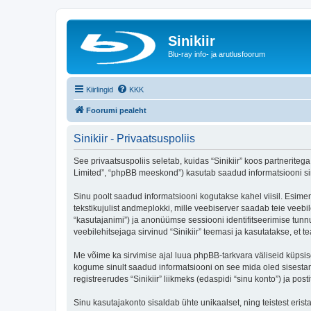
Sinikiir
Blu-ray info- ja arutlusfoorum
Kiirlingid
KKK
Foorumi pealeht
Sinikiir - Privaatsuspoliis
See privaatsuspoliis seletab, kuidas “Sinikiir” koos partneritega
Limited”, “phpBB meeskond”) kasutab saadud informatsiooni sinu
Sinu poolt saadud informatsiooni kogutakse kahel viisil. Esimene
tekstikujulist andmeplokki, mille veebiserver saadab teie veebil
“kasutajanimi”) ja anonüümse sessiooni identifitseerimise tunnu
veebilehitsejaga sirvinud “Sinikiir” teemasi ja kasutatakse, et
Me võime ka sirvimise ajal luua phpBB-tarkvara väliseid küpsis
kogume sinult saadud informatsiooni on see mida oled sisestan
registreerudes “Sinikiir” liikmeks (edaspidi “sinu konto”) ja post
Sinu kasutajakonto sisaldab ühte unikaalset, ning teistest eris