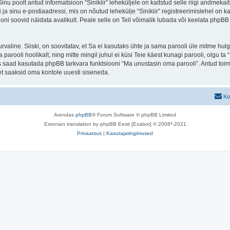
 Sinu poolt antud informatsioon “Sinikiir” leheküljele on kaitstud selle riigi andm
a sinu e-postiaadressi, mis on nõutud lehekülje “Sinikiir” registreerimislehel on kas
iooni soovid näidata avalikult. Peale selle on Teil võimalik lubada või keelata phpBB 
 turvaline. Siiski, on soovitatav, et Sa ei kasutaks ühte ja sama parooli üle mitme h
 parooli hoolikalt, ning mitte mingil juhul ei küsi Teie käest kunagi parooli, olgu
s saad kasutada phpBB tarkvara funktsiooni “Ma unustasin oma parooli”. Antud toim
et saaksid oma kontole uuesti siseneda.
Ko
Arendas
phpBB
® Forum Software © phpBB Limited
Estonian translation by phpBB Eesti [Exabot] © 2008*-2021
Privaatsus
|
Kasutajatingimused