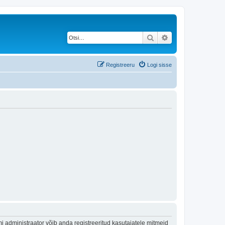
Otsi
Täiendatud otsing
Registreeru
Logi sisse
 administraator võib anda registreeritud kasutajatele mitmeid