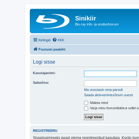
Sinikiir
Blu-ray info- ja arutlusfoorum
Kiirlingid
KKK
Foorumi pealeht
Logi sisse
Kasutajanimi:
Salasõna:
Ma unustasin oma parooli
Saada aktiveerimissõnum uuesti
Mäleta mind
Varja minu foorumilolekut sellel s
REGISTREERU
Sisselogimiseks pead olema registreeritud kasutaja. Konto loom