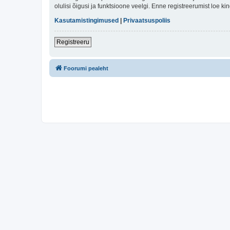
olulisi õigusi ja funktsioone veelgi. Enne registreerumist loe k
Kasutamistingimused
|
Privaatsuspoliis
Registreeru
Foorumi pealeht