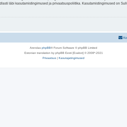
indlasti läbi kasutamistingimused ja privaatsuspoliitika. Kasutamistingimused on Su
Ko
Arendas
phpBB
® Forum Software © phpBB Limited
Estonian translation by phpBB Eesti [Exabot] © 2008*-2021
Privaatsus
|
Kasutajatingimused