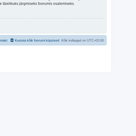
lle täielikuks järgmiseks foorumis osalemiseks.
ntakt
Kustuta kõik foorumi küpsised
Kõik kellaajad on
UTC+03:00