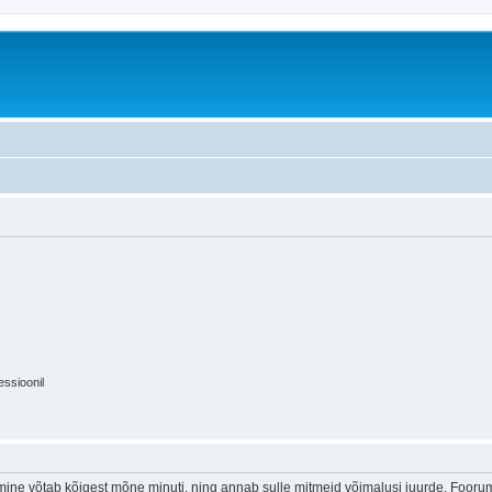
essioonil
ine võtab kõigest mõne minuti, ning annab sulle mitmeid võimalusi juurde. Foorumi