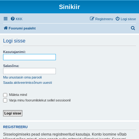
Sinikiir
KKK
Registreeru
Logi sisse
O
Foorumi pealeht
t
Logi sisse
s
i
Kasutajanimi:
Salasõna:
Ma unustasin oma parooli
Saada aktiveerimissõnum uuesti
Mäleta mind
Varja minu foorumilolekut sellel sessioonil
REGISTREERU
Sisselogimiseks pead olema registreeritud kasutaja. Konto loomine võtab