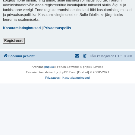
kõigest mõne minuti, ning annab sulle mitmeid võimalusi juurde. Foorumi
administraator võib anda registreeritud kasutajatele mitmeid olulisi õigusi ja
funktsioone veelgi. Enne registreerumist loe kindlasti läbi kasutamistingimused
ja privaatsuspoliitika. Kasutamistingimused on Sulle täielikuks järgmiseks
foorumis osalemiseks.
Kasutamistingimused
|
Privaatsuspoliis
Registreeru
Foorumi pealeht
Kõik kellaajad on
UTC+03:00
Arendas
phpBB
® Forum Software © phpBB Limited
Estonian translation by phpBB Eesti [Exabot] © 2008*-2021
Privaatsus
|
Kasutajatingimused