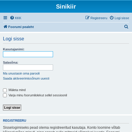
Sinikiir
KKK
Registreeru
Logi sisse
O
Foorumi pealeht
t
Logi sisse
s
i
Kasutajanimi:
Salasõna:
Ma unustasin oma parooli
Saada aktiveerimissõnum uuesti
Mäleta mind
Varja minu foorumilolekut sellel sessioonil
REGISTREERU
Sisselogimiseks pead olema registreeritud kasutaja. Konto loomine võtab