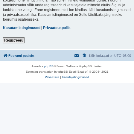
kõigest mõne minuti, ning annab sulle mitmeid võimalusi juurde. Foorumi
administraator võib anda registreeritud kasutajatele mitmeid olulisi õigusi ja
funktsioone veelgi. Enne registreerumist loe kindlasti läbi kasutamistingimused
ja privaatsuspoliitika. Kasutamistingimused on Sulle täielikuks järgmiseks
foorumis osalemiseks.
Kasutamistingimused
|
Privaatsuspoliis
Registreeru
Foorumi pealeht
Kõik kellaajad on
UTC+03:00
Arendas
phpBB
® Forum Software © phpBB Limited
Estonian translation by phpBB Eesti [Exabot] © 2008*-2021
Privaatsus
|
Kasutajatingimused