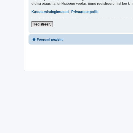
olulisi õigusi ja funktsioone veelgi. Enne registreerumist loe k
Kasutamistingimused
|
Privaatsuspoliis
Registreeru
Foorumi pealeht