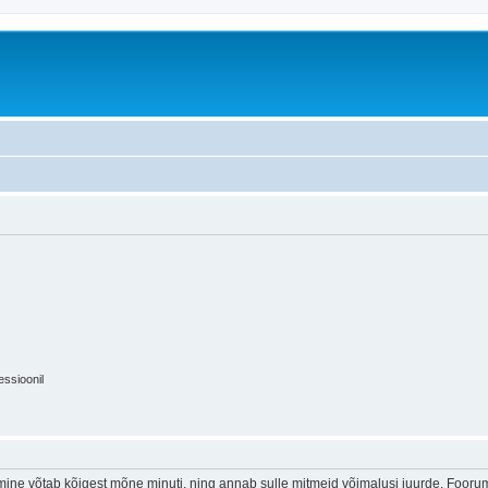
essioonil
ine võtab kõigest mõne minuti, ning annab sulle mitmeid võimalusi juurde. Foorumi