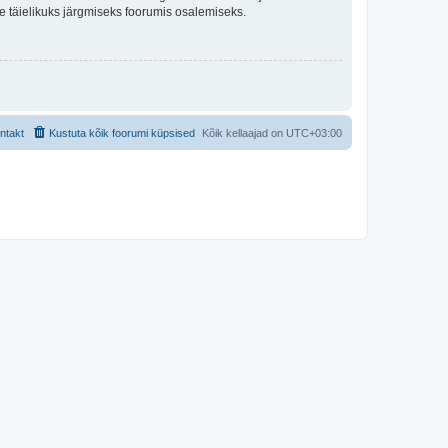
lle täielikuks järgmiseks foorumis osalemiseks.
ntakt
Kustuta kõik foorumi küpsised
Kõik kellaajad on
UTC+03:00