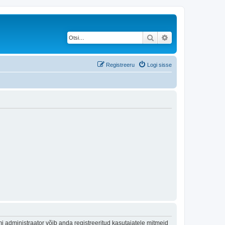
Otsi
Täiendatud otsing
Registreeru
Logi sisse
 administraator võib anda registreeritud kasutajatele mitmeid