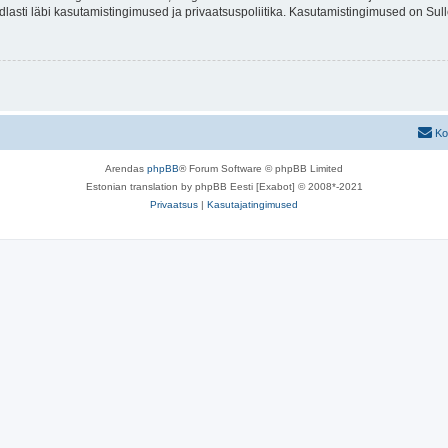
indlasti läbi kasutamistingimused ja privaatsuspoliitika. Kasutamistingimused on Su
Ko
Arendas
phpBB
® Forum Software © phpBB Limited
Estonian translation by phpBB Eesti [Exabot] © 2008*-2021
Privaatsus
|
Kasutajatingimused