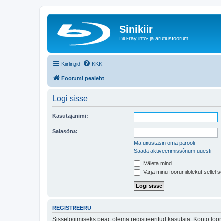
Sinikiir
Blu-ray info- ja arutlusfoorum
Kiirlingid
KKK
Foorumi pealeht
Logi sisse
Kasutajanimi:
Salasõna:
Ma unustasin oma parooli
Saada aktiveerimissõnum uuesti
Mäleta mind
Varja minu foorumilolekut sellel s
REGISTREERU
Sisselogimiseks pead olema registreeritud kasutaja. Konto loom