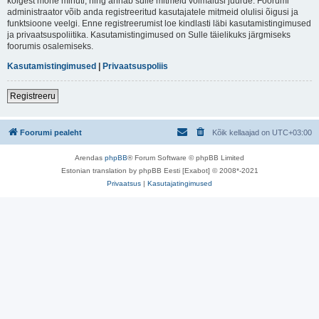
kõigest mõne minuti, ning annab sulle mitmeid võimalusi juurde. Foorumi
administraator võib anda registreeritud kasutajatele mitmeid olulisi õigusi ja
funktsioone veelgi. Enne registreerumist loe kindlasti läbi kasutamistingimused
ja privaatsuspoliitika. Kasutamistingimused on Sulle täielikuks järgmiseks
foorumis osalemiseks.
Kasutamistingimused
|
Privaatsuspoliis
Registreeru
Foorumi pealeht
Kõik kellaajad on
UTC+03:00
Arendas
phpBB
® Forum Software © phpBB Limited
Estonian translation by phpBB Eesti [Exabot] © 2008*-2021
Privaatsus
|
Kasutajatingimused