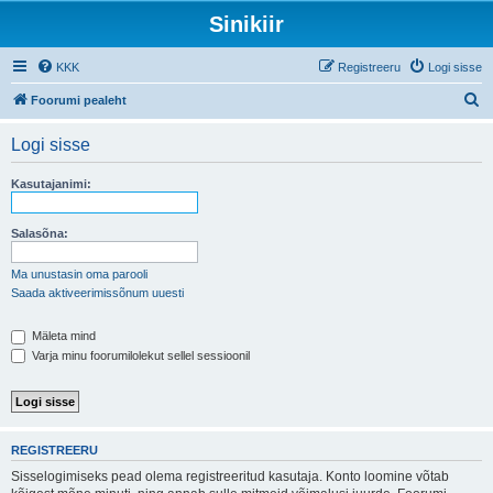
Sinikiir
KKK
Registreeru
Logi sisse
O
Foorumi pealeht
t
Logi sisse
s
i
Kasutajanimi:
Salasõna:
Ma unustasin oma parooli
Saada aktiveerimissõnum uuesti
Mäleta mind
Varja minu foorumilolekut sellel sessioonil
REGISTREERU
Sisselogimiseks pead olema registreeritud kasutaja. Konto loomine võtab