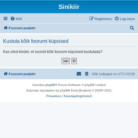
Sinikiir
KKK
Registreeru
Logi sisse
O
Foorumi pealeht
t
Kustuta kõik foorumi küpsised
s
i
Kas oled kindel, et soovid kõik foorumi küpsised kustutada?
Foorumi pealeht
Kõik kellaajad on
UTC+03:00
Arendas
phpBB
® Forum Software © phpBB Limited
Estonian translation by phpBB Eesti [Exabot] © 2008*-2021
Privaatsus
|
Kasutajatingimused