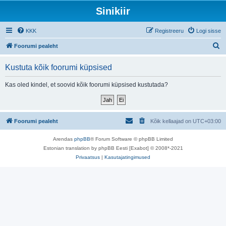
Sinikiir
KKK
Registreeru
Logi sisse
O
Foorumi pealeht
t
Kustuta kõik foorumi küpsised
s
i
Kas oled kindel, et soovid kõik foorumi küpsised kustutada?
Foorumi pealeht
Kõik kellaajad on
UTC+03:00
Arendas
phpBB
® Forum Software © phpBB Limited
Estonian translation by phpBB Eesti [Exabot] © 2008*-2021
Privaatsus
|
Kasutajatingimused