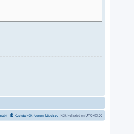
ntakt
Kustuta kõik foorumi küpsised
Kõik kellaajad on
UTC+03:00