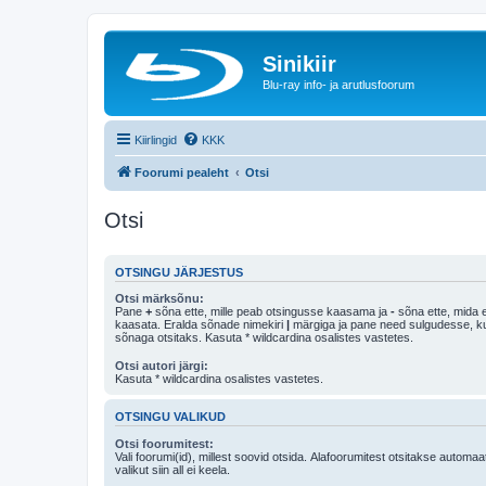
Sinikiir
Blu-ray info- ja arutlusfoorum
Kiirlingid
KKK
Foorumi pealeht
Otsi
Otsi
OTSINGU JÄRJESTUS
Otsi märksõnu:
Pane
+
sõna ette, mille peab otsingusse kaasama ja
-
sõna ette, mida e
kaasata. Eralda sõnade nimekiri
|
märgiga ja pane need sulgudesse, kui soovid, et ainult 
sõnaga otsitaks. Kasuta * wildcardina osalistes vastetes.
Otsi autori järgi:
Kasuta * wildcardina osalistes vastetes.
OTSINGU VALIKUD
Otsi foorumitest:
Vali foorumi(id), millest soovid otsida. Alafoorumitest otsitakse automaa
valikut siin all ei keela.