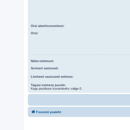
Otsi alamfoorumitest:
Otsi:
Näita tulemusi:
Sorteeri vastused:
Limiteeri vastuseid eelmise:
Tagasi esimese juurde:
Kogu postituse kuvamiseks valige 0.
Foorumi pealeht