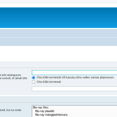
i tohi otsingusse
Otsi kõiki termineid või kasuta sõnu selles samas järjestuses
ühe
Otsi kõiki termineid
tselt, kui sa seda