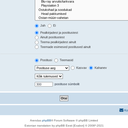
Jah
Ei
Pealkirjadest ja postitustest
Ainult postitustest
Teema pealkirjadest ainult
Teemade esimesed postitused ainult
Postitusi
Teemasid
Kasvav
Kahanev
postituse sümbolit
Ko
Arendas
phpBB
® Forum Software © phpBB Limited
Estonian translation by phpBB Eesti [Exabot] © 2008*-2021