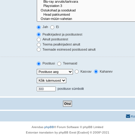
Jah
Ei
Pealkirjadest ja postitustest
Ainult postitustest
Teema pealkirjadest ainult
Teemade esimesed postitused ainult
Postitusi
Teemasid
Kasvav
Kahanev
postituse sümbolit
Ko
Arendas
phpBB
® Forum Software © phpBB Limited
Estonian translation by phpBB Eesti [Exabot] © 2008*-2021