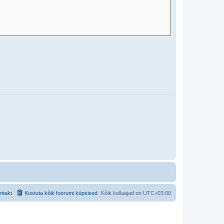
ntakt
Kustuta kõik foorumi küpsised
Kõik kellaajad on
UTC+03:00