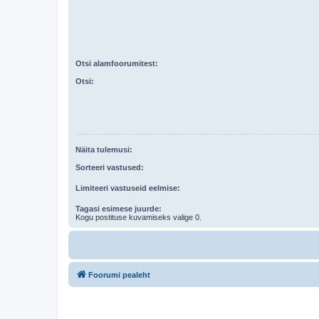
Otsi alamfoorumitest:
Otsi:
Näita tulemusi:
Sorteeri vastused:
Limiteeri vastuseid eelmise:
Tagasi esimese juurde:
Kogu postituse kuvamiseks valige 0.
Foorumi pealeht