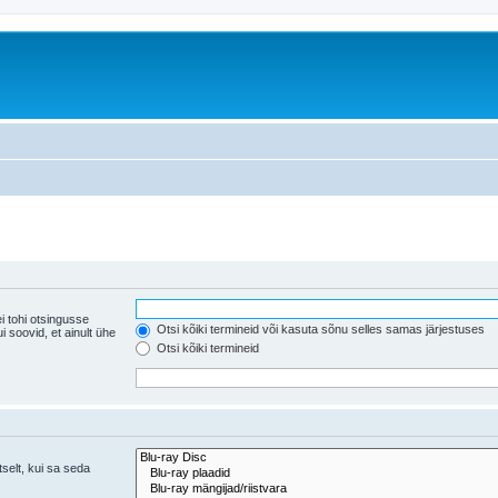
i tohi otsingusse
Otsi kõiki termineid või kasuta sõnu selles samas järjestuses
ühe
Otsi kõiki termineid
tselt, kui sa seda