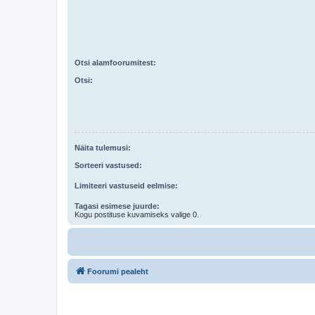
Otsi alamfoorumitest:
Otsi:
Näita tulemusi:
Sorteeri vastused:
Limiteeri vastuseid eelmise:
Tagasi esimese juurde:
Kogu postituse kuvamiseks valige 0.
Foorumi pealeht