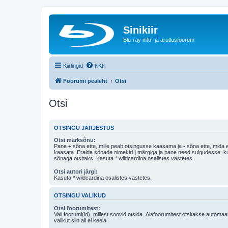
Sinikiir
Blu-ray info- ja arutlusfoorum
Kiirlingid
KKK
Foorumi pealeht
Otsi
Otsi
OTSINGU JÄRJESTUS
Otsi märksõnu:
Pane
+
sõna ette, mille peab otsingusse kaasama ja
-
sõna ette, mida e
kaasata. Eralda sõnade nimekiri
|
märgiga ja pane need sulgudesse, kui soovid, et ainult 
sõnaga otsitaks. Kasuta * wildcardina osalistes vastetes.
Otsi autori järgi:
Kasuta * wildcardina osalistes vastetes.
OTSINGU VALIKUD
Otsi foorumitest:
Vali foorumi(id), millest soovid otsida. Alafoorumitest otsitakse automaa
valikut siin all ei keela.