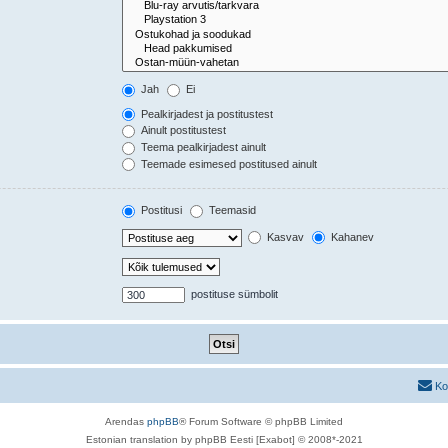
Jah
Ei
Pealkirjadest ja postitustest
Ainult postitustest
Teema pealkirjadest ainult
Teemade esimesed postitused ainult
Postitusi
Teemasid
Kasvav
Kahanev
postituse sümbolit
Ko
Arendas
phpBB
® Forum Software © phpBB Limited
Estonian translation by phpBB Eesti [Exabot] © 2008*-2021