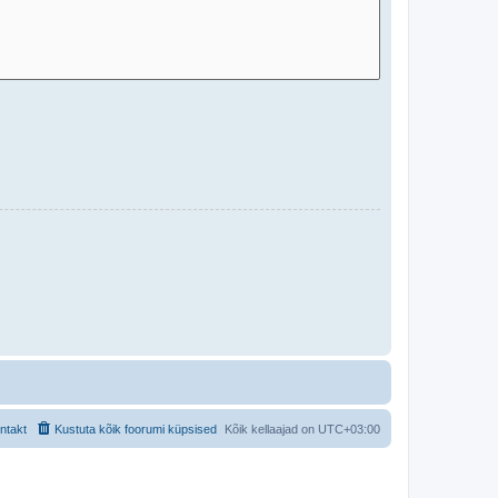
ntakt
Kustuta kõik foorumi küpsised
Kõik kellaajad on
UTC+03:00