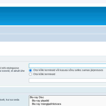
i tohi otsingusse
Otsi kõiki termineid või kasuta sõnu selles samas järjestuses
ühe
Otsi kõiki termineid
tselt, kui sa seda