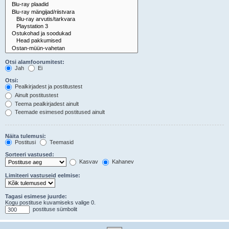
Otsi alamfoorumitest:
Jah
Ei
Otsi:
Pealkirjadest ja postitustest
Ainult postitustest
Teema pealkirjadest ainult
Teemade esimesed postitused ainult
Näita tulemusi:
Postitusi
Teemasid
Sorteeri vastused:
Kasvav
Kahanev
Limiteeri vastuseid eelmise:
Tagasi esimese juurde:
Kogu postituse kuvamiseks valige 0.
postituse sümbolit