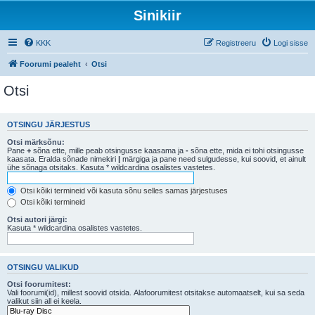
Sinikiir
KKK
Registreeru
Logi sisse
Foorumi pealeht
Otsi
Otsi
OTSINGU JÄRJESTUS
Otsi märksõnu:
Pane
+
sõna ette, mille peab otsingusse kaasama ja
-
sõna ette, mida ei tohi otsingusse
kaasata. Eralda sõnade nimekiri
|
märgiga ja pane need sulgudesse, kui soovid, et ainult
ühe sõnaga otsitaks. Kasuta * wildcardina osalistes vastetes.
Otsi kõiki termineid või kasuta sõnu selles samas järjestuses
Otsi kõiki termineid
Otsi autori järgi:
Kasuta * wildcardina osalistes vastetes.
OTSINGU VALIKUD
Otsi foorumitest:
Vali foorumi(id), millest soovid otsida. Alafoorumitest otsitakse automaatselt, kui sa seda
valikut siin all ei keela.