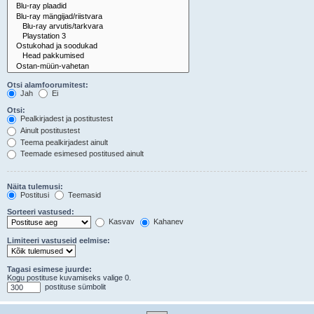
Otsi alamfoorumitest:
Jah
Ei
Otsi:
Pealkirjadest ja postitustest
Ainult postitustest
Teema pealkirjadest ainult
Teemade esimesed postitused ainult
Näita tulemusi:
Postitusi
Teemasid
Sorteeri vastused:
Kasvav
Kahanev
Limiteeri vastuseid eelmise:
Tagasi esimese juurde:
Kogu postituse kuvamiseks valige 0.
postituse sümbolit