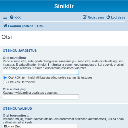
Sinikiir
KKK
Registreeru
Logi sisse
Foorumi pealeht
Otsi
Otsi
OTSINGU JÄRJESTUS
Otsi märksõnu:
Pane
+
sõna ette, mille peab otsingusse kaasama ja
-
sõna ette, mida ei tohi otsingusse
kaasata. Eralda sõnade nimekiri
|
märgiga ja pane need sulgudesse, kui soovid, et ainult
ühe sõnaga otsitaks. Kasuta * wildcardina osalistes vastetes.
Otsi kõiki termineid või kasuta sõnu selles samas järjestuses
Otsi kõiki termineid
Otsi autori järgi:
Kasuta * wildcardina osalistes vastetes.
OTSINGU VALIKUD
Otsi foorumitest:
Vali foorumi(id), millest soovid otsida. Alafoorumitest otsitakse automaatselt, kui sa seda
valikut siin all ei keela.