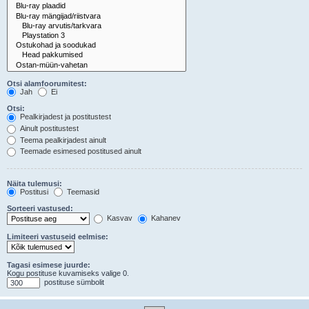
Otsi alamfoorumitest:
Jah
Ei
Otsi:
Pealkirjadest ja postitustest
Ainult postitustest
Teema pealkirjadest ainult
Teemade esimesed postitused ainult
Näita tulemusi:
Postitusi
Teemasid
Sorteeri vastused:
Kasvav
Kahanev
Limiteeri vastuseid eelmise:
Tagasi esimese juurde:
Kogu postituse kuvamiseks valige 0.
postituse sümbolit