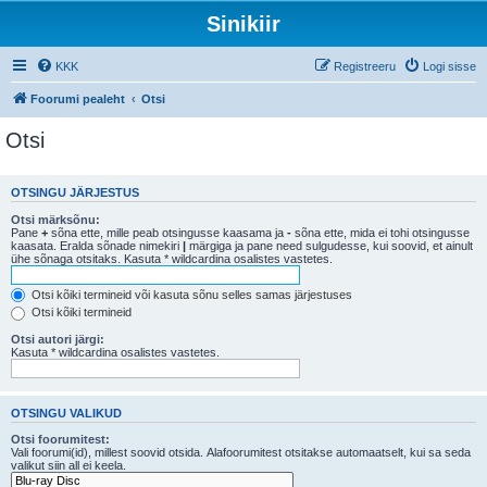
Sinikiir
KKK
Registreeru
Logi sisse
Foorumi pealeht
Otsi
Otsi
OTSINGU JÄRJESTUS
Otsi märksõnu:
Pane
+
sõna ette, mille peab otsingusse kaasama ja
-
sõna ette, mida ei tohi otsingusse
kaasata. Eralda sõnade nimekiri
|
märgiga ja pane need sulgudesse, kui soovid, et ainult
ühe sõnaga otsitaks. Kasuta * wildcardina osalistes vastetes.
Otsi kõiki termineid või kasuta sõnu selles samas järjestuses
Otsi kõiki termineid
Otsi autori järgi:
Kasuta * wildcardina osalistes vastetes.
OTSINGU VALIKUD
Otsi foorumitest:
Vali foorumi(id), millest soovid otsida. Alafoorumitest otsitakse automaatselt, kui sa seda
valikut siin all ei keela.