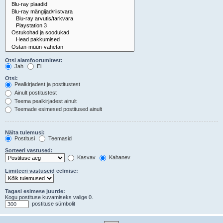
Otsi alamfoorumitest:
Jah
Ei
Otsi:
Pealkirjadest ja postitustest
Ainult postitustest
Teema pealkirjadest ainult
Teemade esimesed postitused ainult
Näita tulemusi:
Postitusi
Teemasid
Sorteeri vastused:
Kasvav
Kahanev
Limiteeri vastuseid eelmise:
Tagasi esimese juurde:
Kogu postituse kuvamiseks valige 0.
postituse sümbolit