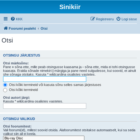
Sinikiir
KKK
Registreeru
Logi sisse
Foorumi pealeht
Otsi
Otsi
OTSINGU JÄRJESTUS
Otsi märksõnu:
Pane
+
sõna ette, mille peab otsingusse kaasama ja
-
sõna ette, mida ei tohi otsingusse
kaasata. Eralda sõnade nimekiri
|
märgiga ja pane need sulgudesse, kui soovid, et ainult
ühe sõnaga otsitaks. Kasuta * wildcardina osalistes vastetes.
Otsi kõiki termineid või kasuta sõnu selles samas järjestuses
Otsi kõiki termineid
Otsi autori järgi:
Kasuta * wildcardina osalistes vastetes.
OTSINGU VALIKUD
Otsi foorumitest:
Vali foorumi(id), millest soovid otsida. Alafoorumitest otsitakse automaatselt, kui sa seda
valikut siin all ei keela.