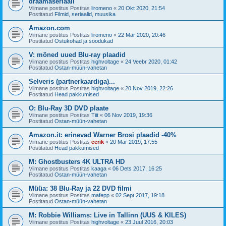
draamaseriaali
Viimane postitus Postitas
liromeno
«
20 Okt 2020, 21:54
Postitatud
Filmid, seriaalid, muusika
Amazon.com
Viimane postitus Postitas
liromeno
«
22 Mär 2020, 20:46
Postitatud
Ostukohad ja soodukad
V: mõned uued Blu-ray plaadid
Viimane postitus Postitas
highvoltage
«
24 Veebr 2020, 01:42
Postitatud
Ostan-müün-vahetan
Selveris (partnerkaardiga)...
Viimane postitus Postitas
highvoltage
«
20 Nov 2019, 22:26
Postitatud
Head pakkumised
O: Blu-Ray 3D DVD plaate
Viimane postitus Postitas
Tiit
«
06 Nov 2019, 19:36
Postitatud
Ostan-müün-vahetan
Amazon.it: erinevad Warner Brosi plaadid -40%
Viimane postitus Postitas
eerik
«
20 Mär 2019, 17:55
Postitatud
Head pakkumised
M: Ghostbusters 4K ULTRA HD
Viimane postitus Postitas
kaaga
«
06 Dets 2017, 16:25
Postitatud
Ostan-müün-vahetan
Müüa: 38 Blu-Ray ja 22 DVD filmi
Viimane postitus Postitas
mafepp
«
02 Sept 2017, 19:18
Postitatud
Ostan-müün-vahetan
M: Robbie Williams: Live in Tallinn (UUS & KILES)
Viimane postitus Postitas
highvoltage
«
23 Juul 2016, 20:03