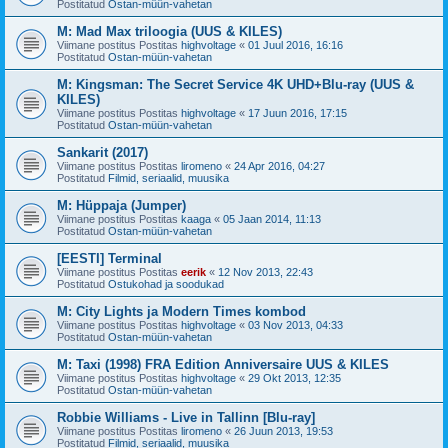
Postitatud
Ostan-müün-vahetan
M: Mad Max triloogia (UUS & KILES)
Viimane postitus Postitas
highvoltage
«
01 Juul 2016, 16:16
Postitatud
Ostan-müün-vahetan
M: Kingsman: The Secret Service 4K UHD+Blu-ray (UUS &
KILES)
Viimane postitus Postitas
highvoltage
«
17 Juun 2016, 17:15
Postitatud
Ostan-müün-vahetan
Sankarit (2017)
Viimane postitus Postitas
liromeno
«
24 Apr 2016, 04:27
Postitatud
Filmid, seriaalid, muusika
M: Hüppaja (Jumper)
Viimane postitus Postitas
kaaga
«
05 Jaan 2014, 11:13
Postitatud
Ostan-müün-vahetan
[EESTI] Terminal
Viimane postitus Postitas
eerik
«
12 Nov 2013, 22:43
Postitatud
Ostukohad ja soodukad
M: City Lights ja Modern Times kombod
Viimane postitus Postitas
highvoltage
«
03 Nov 2013, 04:33
Postitatud
Ostan-müün-vahetan
M: Taxi (1998) FRA Edition Anniversaire UUS & KILES
Viimane postitus Postitas
highvoltage
«
29 Okt 2013, 12:35
Postitatud
Ostan-müün-vahetan
Robbie Williams - Live in Tallinn [Blu-ray]
Viimane postitus Postitas
liromeno
«
26 Juun 2013, 19:53
Postitatud
Filmid, seriaalid, muusika