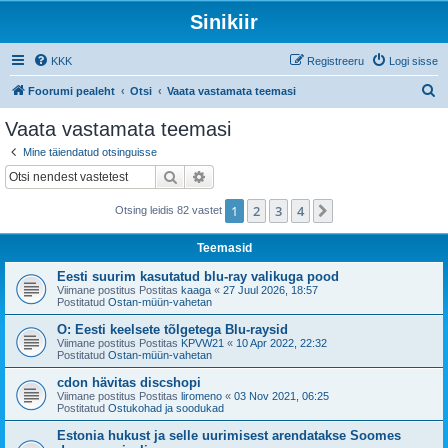
Sinikiir
KKK
Registreeru
Logi sisse
O
Foorumi pealeht
Otsi
Vaata vastamata teemasi
t
Vaata vastamata teemasi
s
Mine täiendatud otsinguisse
i
Otsi
Täiendatud otsing
1
2
3
4
Järgmine
Otsing leidis 82 vastet
Teemasid
Eesti suurim kasutatud blu-ray valikuga pood
Viimane postitus Postitas
kaaga
«
27 Juul 2026, 18:57
Postitatud
Ostan-müün-vahetan
O: Eesti keelsete tõlgetega Blu-raysid
Viimane postitus Postitas
KPVW21
«
10 Apr 2022, 22:32
Postitatud
Ostan-müün-vahetan
cdon hävitas discshopi
Viimane postitus Postitas
liromeno
«
03 Nov 2021, 06:25
Postitatud
Ostukohad ja soodukad
Estonia hukust ja selle uurimisest arendatakse Soomes