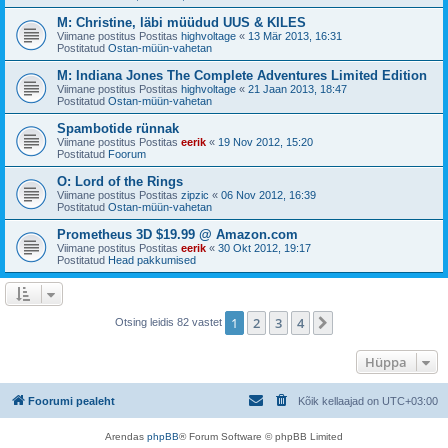
M: Christine, läbi müüdud UUS & KILES
Viimane postitus Postitas
highvoltage
«
13 Mär 2013, 16:31
Postitatud
Ostan-müün-vahetan
M: Indiana Jones The Complete Adventures Limited Edition
Viimane postitus Postitas
highvoltage
«
21 Jaan 2013, 18:47
Postitatud
Ostan-müün-vahetan
Spambotide rünnak
Viimane postitus Postitas
eerik
«
19 Nov 2012, 15:20
Postitatud
Foorum
O: Lord of the Rings
Viimane postitus Postitas
zipzic
«
06 Nov 2012, 16:39
Postitatud
Ostan-müün-vahetan
Prometheus 3D $19.99 @ Amazon.com
Viimane postitus Postitas
eerik
«
30 Okt 2012, 19:17
Postitatud
Head pakkumised
1
2
3
4
Järgmine
Otsing leidis 82 vastet
Hüppa
Foorumi pealeht
Kõik kellaajad on
UTC+03:00
Arendas
phpBB
® Forum Software © phpBB Limited