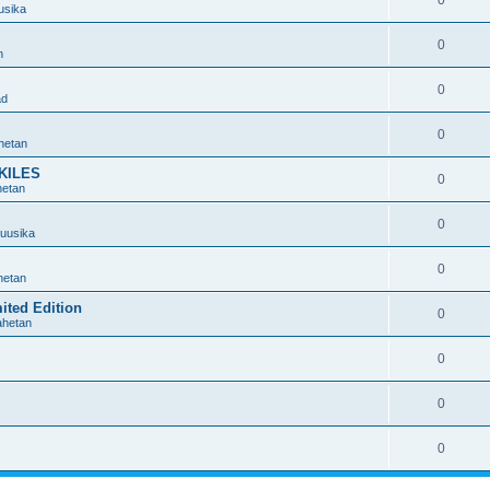
0
uusika
0
n
0
ad
0
hetan
 KILES
0
etan
0
muusika
0
hetan
ited Edition
0
ahetan
0
0
0