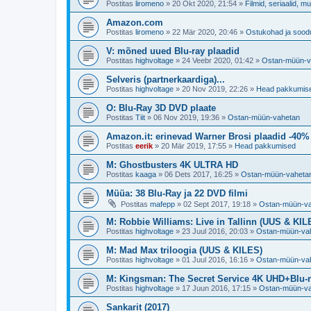
Postitas
liromeno
»
20 Okt 2020, 21:54
»
Filmid, seriaalid, m
Amazon.com
Postitas
liromeno
»
22 Mär 2020, 20:46
»
Ostukohad ja sood
V: mõned uued Blu-ray plaadid
Postitas
highvoltage
»
24 Veebr 2020, 01:42
»
Ostan-müün-v
Selveris (partnerkaardiga)...
Postitas
highvoltage
»
20 Nov 2019, 22:26
»
Head pakkumis
O: Blu-Ray 3D DVD plaate
Postitas
Tiit
»
06 Nov 2019, 19:36
»
Ostan-müün-vahetan
Amazon.it: erinevad Warner Brosi plaadid -40%
Postitas
eerik
»
20 Mär 2019, 17:55
»
Head pakkumised
M: Ghostbusters 4K ULTRA HD
Postitas
kaaga
»
06 Dets 2017, 16:25
»
Ostan-müün-vaheta
Müüa: 38 Blu-Ray ja 22 DVD filmi
Postitas
mafepp
»
02 Sept 2017, 19:18
»
Ostan-müün-v
M: Robbie Williams: Live in Tallinn (UUS & KIL
Postitas
highvoltage
»
23 Juul 2016, 20:03
»
Ostan-müün-va
M: Mad Max triloogia (UUS & KILES)
Postitas
highvoltage
»
01 Juul 2016, 16:16
»
Ostan-müün-va
M: Kingsman: The Secret Service 4K UHD+Blu-
Postitas
highvoltage
»
17 Juun 2016, 17:15
»
Ostan-müün-v
Sankarit (2017)