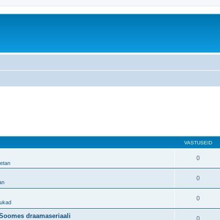
VASTUSEID
0
etan
0
an
0
dukad
e Soomes draamaseriaali
0