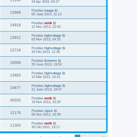
11106
24 Apr 2016, 04:27
Postitas
kaaga
13969
05 Jaan 2014, 11:13
Postitas
eerik
14918
12 Nov 2013, 22:43
Postitas
highvoltage
13912
03 Nov 2013, 04:33
Postitas
highvoltage
12716
29 Okt 2013, 12:35
Postitas
liromeno
16509
26 Juun 2013, 19:53
Postitas
highvoltage
13483
13 Mär 2013, 16:31
Postitas
highvoltage
14877
21 Jaan 2013, 18:47
Postitas
eerik
45555
19 Nov 2012, 15:20
Postitas
zipzic
12176
06 Nov 2012, 16:39
Postitas
eerik
11303
30 Okt 2012, 19:17