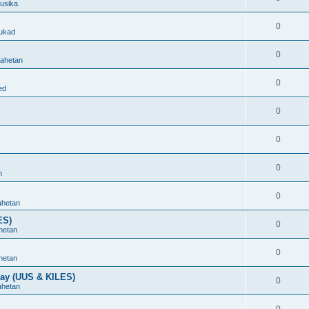
uusika
0
ukad
0
ahetan
0
ed
0
0
0
n
0
ahetan
ES)
0
hetan
0
hetan
ray (UUS & KILES)
0
ahetan