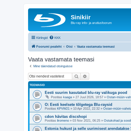
Sinikiir
Blu-ray info- ja arutlusfoorum
Kiirlingid
KKK
Foorumi pealeht
Otsi
Vaata vastamata teemasi
Vaata vastamata teemasi
Mine täiendatud otsinguisse
Otsi
Täiendatud otsing
TEEMASID
Eesti suurim kasutatud blu-ray valikuga pood
Postitas
kaaga
»
27 Juul 2026, 18:57
»
Ostan-müün-vah
O: Eesti keelsete tõlgetega Blu-raysid
Postitas
KPVW21
»
10 Apr 2022, 22:32
»
Ostan-müün-vahet
cdon hävitas discshopi
Postitas
liromeno
»
03 Nov 2021, 06:25
»
Ostukohad ja soo
Estonia hukust ja selle uurimisest arendataks