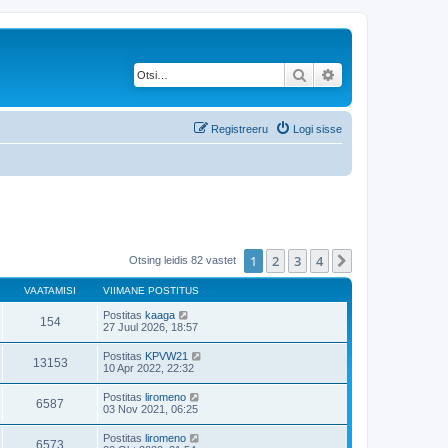
Otsi
Täiendatud otsing
Registreeru
Logi sisse
1
2
3
4
Järgmine
Otsing leidis 82 vastet
VAATAMISI
VIIMANE POSTITUS
Postitas
kaaga
154
27 Juul 2026, 18:57
Postitas
KPVW21
13153
10 Apr 2022, 22:32
Postitas
liromeno
6587
03 Nov 2021, 06:25
Postitas
liromeno
6573