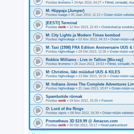
Postitas
liromeno
»
24 Apr 2016, 04:27
»
Filmid, seriaalid, m
M: Hüppaja (Jumper)
Postitas
kaaga
»
05 Jaan 2014, 11:13
»
Ostan-müün-vaheta
[EESTI] Terminal
Postitas
eerik
»
12 Nov 2013, 22:43
»
Ostukohad ja sooduk
M: City Lights ja Modern Times kombod
Postitas
highvoltage
»
03 Nov 2013, 04:33
»
Ostan-müün-va
M: Taxi (1998) FRA Edition Anniversaire UUS &
Postitas
highvoltage
»
29 Okt 2013, 12:35
»
Ostan-müün-vah
Robbie Williams - Live in Tallinn [Blu-ray]
Postitas
liromeno
»
26 Juun 2013, 19:53
»
Filmid, seriaalid, 
M: Christine, läbi müüdud UUS & KILES
Postitas
highvoltage
»
13 Mär 2013, 16:31
»
Ostan-müün-va
M: Indiana Jones The Complete Adventures Lim
Postitas
highvoltage
»
21 Jaan 2013, 18:47
»
Ostan-müün-v
Spambotide rünnak
Postitas
eerik
»
19 Nov 2012, 15:20
»
Foorum
O: Lord of the Rings
Postitas
zipzic
»
06 Nov 2012, 16:39
»
Ostan-müün-vahetan
Prometheus 3D $19.99 @ Amazon.com
Postitas
eerik
»
30 Okt 2012, 19:17
»
Head pakkumised