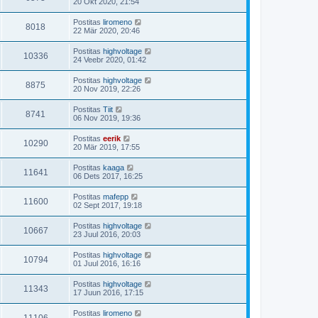
20 Okt 2020, 21:54
Postitas
liromeno
8018
22 Mär 2020, 20:46
Postitas
highvoltage
10336
24 Veebr 2020, 01:42
Postitas
highvoltage
8875
20 Nov 2019, 22:26
Postitas
Tiit
8741
06 Nov 2019, 19:36
Postitas
eerik
10290
20 Mär 2019, 17:55
Postitas
kaaga
11641
06 Dets 2017, 16:25
Postitas
mafepp
11600
02 Sept 2017, 19:18
Postitas
highvoltage
10667
23 Juul 2016, 20:03
Postitas
highvoltage
10794
01 Juul 2016, 16:16
Postitas
highvoltage
11343
17 Juun 2016, 17:15
Postitas
liromeno