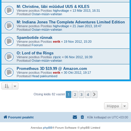
M: Christine, läbi müüdud UUS & KILES
Viimane postitus Postitas
highvoltage
«
13 Mär 2013, 16:31
Postitatud
Ostan-müün-vahetan
M: Indiana Jones The Complete Adventures Limited Edition
Viimane postitus Postitas
highvoltage
«
21 Jaan 2013, 18:47
Postitatud
Ostan-müün-vahetan
Spambotide rünnak
Viimane postitus Postitas
eerik
«
19 Nov 2012, 15:20
Postitatud
Foorum
O: Lord of the Rings
Viimane postitus Postitas
zipzic
«
06 Nov 2012, 16:39
Postitatud
Ostan-müün-vahetan
Prometheus 3D $19.99 @ Amazon.com
Viimane postitus Postitas
eerik
«
30 Okt 2012, 19:17
Postitatud
Head pakkumised
1
2
3
4
Järgmine
Otsing leidis 82 vastet
Hüppa
Foorumi pealeht
Kõik kellaajad on
UTC+03:00
Arendas
phpBB
® Forum Software © phpBB Limited