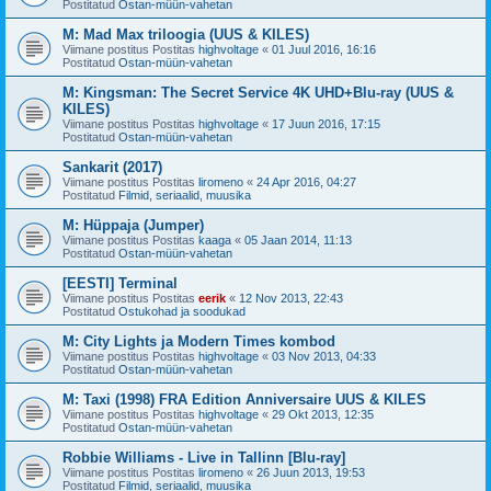
Postitatud
Ostan-müün-vahetan
M: Mad Max triloogia (UUS & KILES)
Viimane postitus Postitas
highvoltage
«
01 Juul 2016, 16:16
Postitatud
Ostan-müün-vahetan
M: Kingsman: The Secret Service 4K UHD+Blu-ray (UUS &
KILES)
Viimane postitus Postitas
highvoltage
«
17 Juun 2016, 17:15
Postitatud
Ostan-müün-vahetan
Sankarit (2017)
Viimane postitus Postitas
liromeno
«
24 Apr 2016, 04:27
Postitatud
Filmid, seriaalid, muusika
M: Hüppaja (Jumper)
Viimane postitus Postitas
kaaga
«
05 Jaan 2014, 11:13
Postitatud
Ostan-müün-vahetan
[EESTI] Terminal
Viimane postitus Postitas
eerik
«
12 Nov 2013, 22:43
Postitatud
Ostukohad ja soodukad
M: City Lights ja Modern Times kombod
Viimane postitus Postitas
highvoltage
«
03 Nov 2013, 04:33
Postitatud
Ostan-müün-vahetan
M: Taxi (1998) FRA Edition Anniversaire UUS & KILES
Viimane postitus Postitas
highvoltage
«
29 Okt 2013, 12:35
Postitatud
Ostan-müün-vahetan
Robbie Williams - Live in Tallinn [Blu-ray]
Viimane postitus Postitas
liromeno
«
26 Juun 2013, 19:53
Postitatud
Filmid, seriaalid, muusika