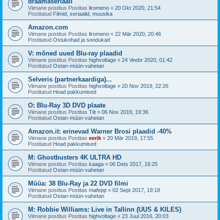
draamaseriaali
Viimane postitus Postitas
liromeno
«
20 Okt 2020, 21:54
Postitatud
Filmid, seriaalid, muusika
Amazon.com
Viimane postitus Postitas
liromeno
«
22 Mär 2020, 20:46
Postitatud
Ostukohad ja soodukad
V: mõned uued Blu-ray plaadid
Viimane postitus Postitas
highvoltage
«
24 Veebr 2020, 01:42
Postitatud
Ostan-müün-vahetan
Selveris (partnerkaardiga)...
Viimane postitus Postitas
highvoltage
«
20 Nov 2019, 22:26
Postitatud
Head pakkumised
O: Blu-Ray 3D DVD plaate
Viimane postitus Postitas
Tiit
«
06 Nov 2019, 19:36
Postitatud
Ostan-müün-vahetan
Amazon.it: erinevad Warner Brosi plaadid -40%
Viimane postitus Postitas
eerik
«
20 Mär 2019, 17:55
Postitatud
Head pakkumised
M: Ghostbusters 4K ULTRA HD
Viimane postitus Postitas
kaaga
«
06 Dets 2017, 16:25
Postitatud
Ostan-müün-vahetan
Müüa: 38 Blu-Ray ja 22 DVD filmi
Viimane postitus Postitas
mafepp
«
02 Sept 2017, 19:18
Postitatud
Ostan-müün-vahetan
M: Robbie Williams: Live in Tallinn (UUS & KILES)
Viimane postitus Postitas
highvoltage
«
23 Juul 2016, 20:03