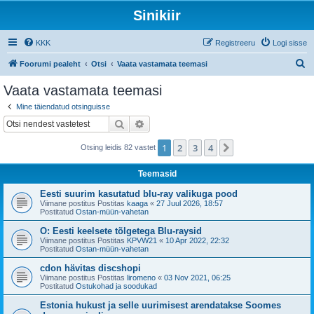
Sinikiir
KKK
Registreeru
Logi sisse
O
Foorumi pealeht
Otsi
Vaata vastamata teemasi
t
Vaata vastamata teemasi
s
Mine täiendatud otsinguisse
i
Otsi
Täiendatud otsing
1
2
3
4
Järgmine
Otsing leidis 82 vastet
Teemasid
Eesti suurim kasutatud blu-ray valikuga pood
Viimane postitus Postitas
kaaga
«
27 Juul 2026, 18:57
Postitatud
Ostan-müün-vahetan
O: Eesti keelsete tõlgetega Blu-raysid
Viimane postitus Postitas
KPVW21
«
10 Apr 2022, 22:32
Postitatud
Ostan-müün-vahetan
cdon hävitas discshopi
Viimane postitus Postitas
liromeno
«
03 Nov 2021, 06:25
Postitatud
Ostukohad ja soodukad
Estonia hukust ja selle uurimisest arendatakse Soomes