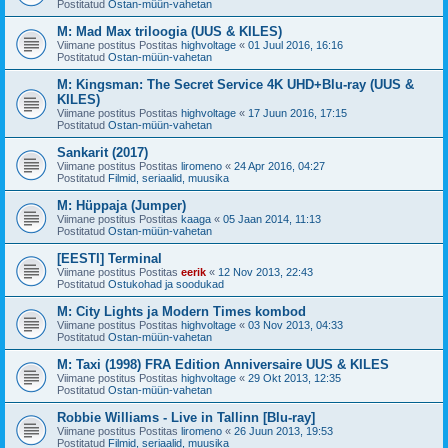
Postitatud
Ostan-müün-vahetan
M: Mad Max triloogia (UUS & KILES)
Viimane postitus Postitas
highvoltage
«
01 Juul 2016, 16:16
Postitatud
Ostan-müün-vahetan
M: Kingsman: The Secret Service 4K UHD+Blu-ray (UUS &
KILES)
Viimane postitus Postitas
highvoltage
«
17 Juun 2016, 17:15
Postitatud
Ostan-müün-vahetan
Sankarit (2017)
Viimane postitus Postitas
liromeno
«
24 Apr 2016, 04:27
Postitatud
Filmid, seriaalid, muusika
M: Hüppaja (Jumper)
Viimane postitus Postitas
kaaga
«
05 Jaan 2014, 11:13
Postitatud
Ostan-müün-vahetan
[EESTI] Terminal
Viimane postitus Postitas
eerik
«
12 Nov 2013, 22:43
Postitatud
Ostukohad ja soodukad
M: City Lights ja Modern Times kombod
Viimane postitus Postitas
highvoltage
«
03 Nov 2013, 04:33
Postitatud
Ostan-müün-vahetan
M: Taxi (1998) FRA Edition Anniversaire UUS & KILES
Viimane postitus Postitas
highvoltage
«
29 Okt 2013, 12:35
Postitatud
Ostan-müün-vahetan
Robbie Williams - Live in Tallinn [Blu-ray]
Viimane postitus Postitas
liromeno
«
26 Juun 2013, 19:53
Postitatud
Filmid, seriaalid, muusika