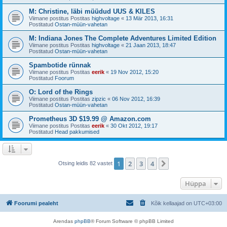
M: Christine, läbi müüdud UUS & KILES
Viimane postitus Postitas
highvoltage
«
13 Mär 2013, 16:31
Postitatud
Ostan-müün-vahetan
M: Indiana Jones The Complete Adventures Limited Edition
Viimane postitus Postitas
highvoltage
«
21 Jaan 2013, 18:47
Postitatud
Ostan-müün-vahetan
Spambotide rünnak
Viimane postitus Postitas
eerik
«
19 Nov 2012, 15:20
Postitatud
Foorum
O: Lord of the Rings
Viimane postitus Postitas
zipzic
«
06 Nov 2012, 16:39
Postitatud
Ostan-müün-vahetan
Prometheus 3D $19.99 @ Amazon.com
Viimane postitus Postitas
eerik
«
30 Okt 2012, 19:17
Postitatud
Head pakkumised
1
2
3
4
Järgmine
Otsing leidis 82 vastet
Hüppa
Foorumi pealeht
Kõik kellaajad on
UTC+03:00
Arendas
phpBB
® Forum Software © phpBB Limited