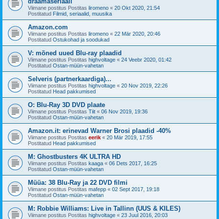
draamaseriaali
Viimane postitus Postitas
liromeno
«
20 Okt 2020, 21:54
Postitatud
Filmid, seriaalid, muusika
Amazon.com
Viimane postitus Postitas
liromeno
«
22 Mär 2020, 20:46
Postitatud
Ostukohad ja soodukad
V: mõned uued Blu-ray plaadid
Viimane postitus Postitas
highvoltage
«
24 Veebr 2020, 01:42
Postitatud
Ostan-müün-vahetan
Selveris (partnerkaardiga)...
Viimane postitus Postitas
highvoltage
«
20 Nov 2019, 22:26
Postitatud
Head pakkumised
O: Blu-Ray 3D DVD plaate
Viimane postitus Postitas
Tiit
«
06 Nov 2019, 19:36
Postitatud
Ostan-müün-vahetan
Amazon.it: erinevad Warner Brosi plaadid -40%
Viimane postitus Postitas
eerik
«
20 Mär 2019, 17:55
Postitatud
Head pakkumised
M: Ghostbusters 4K ULTRA HD
Viimane postitus Postitas
kaaga
«
06 Dets 2017, 16:25
Postitatud
Ostan-müün-vahetan
Müüa: 38 Blu-Ray ja 22 DVD filmi
Viimane postitus Postitas
mafepp
«
02 Sept 2017, 19:18
Postitatud
Ostan-müün-vahetan
M: Robbie Williams: Live in Tallinn (UUS & KILES)
Viimane postitus Postitas
highvoltage
«
23 Juul 2016, 20:03