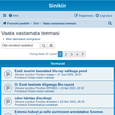
Sinikiir
KKK
Registreeru
Logi sisse
O
Foorumi pealeht
Otsi
Vaata vastamata teemasi
t
Vaata vastamata teemasi
s
Mine täiendatud otsinguisse
i
Otsi
Täiendatud otsing
1
2
3
4
Järgmine
Otsing leidis 82 vastet
Teemasid
Eesti suurim kasutatud blu-ray valikuga pood
Viimane postitus Postitas
kaaga
«
27 Juul 2026, 18:57
Postitatud
Ostan-müün-vahetan
O: Eesti keelsete tõlgetega Blu-raysid
Viimane postitus Postitas
KPVW21
«
10 Apr 2022, 22:32
Postitatud
Ostan-müün-vahetan
cdon hävitas discshopi
Viimane postitus Postitas
liromeno
«
03 Nov 2021, 06:25
Postitatud
Ostukohad ja soodukad
Estonia hukust ja selle uurimisest arendatakse Soomes