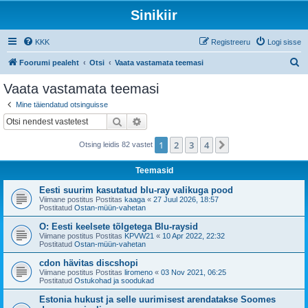
Sinikiir
KKK
Registreeru
Logi sisse
O
Foorumi pealeht
Otsi
Vaata vastamata teemasi
t
Vaata vastamata teemasi
s
Mine täiendatud otsinguisse
i
Otsi
Täiendatud otsing
1
2
3
4
Järgmine
Otsing leidis 82 vastet
Teemasid
Eesti suurim kasutatud blu-ray valikuga pood
Viimane postitus Postitas
kaaga
«
27 Juul 2026, 18:57
Postitatud
Ostan-müün-vahetan
O: Eesti keelsete tõlgetega Blu-raysid
Viimane postitus Postitas
KPVW21
«
10 Apr 2022, 22:32
Postitatud
Ostan-müün-vahetan
cdon hävitas discshopi
Viimane postitus Postitas
liromeno
«
03 Nov 2021, 06:25
Postitatud
Ostukohad ja soodukad
Estonia hukust ja selle uurimisest arendatakse Soomes