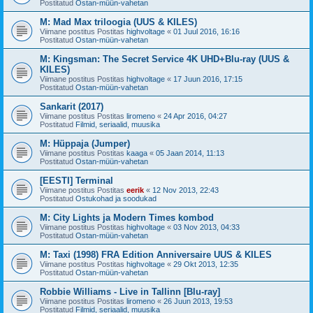
Postitatud
Ostan-müün-vahetan
M: Mad Max triloogia (UUS & KILES)
Viimane postitus Postitas
highvoltage
«
01 Juul 2016, 16:16
Postitatud
Ostan-müün-vahetan
M: Kingsman: The Secret Service 4K UHD+Blu-ray (UUS &
KILES)
Viimane postitus Postitas
highvoltage
«
17 Juun 2016, 17:15
Postitatud
Ostan-müün-vahetan
Sankarit (2017)
Viimane postitus Postitas
liromeno
«
24 Apr 2016, 04:27
Postitatud
Filmid, seriaalid, muusika
M: Hüppaja (Jumper)
Viimane postitus Postitas
kaaga
«
05 Jaan 2014, 11:13
Postitatud
Ostan-müün-vahetan
[EESTI] Terminal
Viimane postitus Postitas
eerik
«
12 Nov 2013, 22:43
Postitatud
Ostukohad ja soodukad
M: City Lights ja Modern Times kombod
Viimane postitus Postitas
highvoltage
«
03 Nov 2013, 04:33
Postitatud
Ostan-müün-vahetan
M: Taxi (1998) FRA Edition Anniversaire UUS & KILES
Viimane postitus Postitas
highvoltage
«
29 Okt 2013, 12:35
Postitatud
Ostan-müün-vahetan
Robbie Williams - Live in Tallinn [Blu-ray]
Viimane postitus Postitas
liromeno
«
26 Juun 2013, 19:53
Postitatud
Filmid, seriaalid, muusika