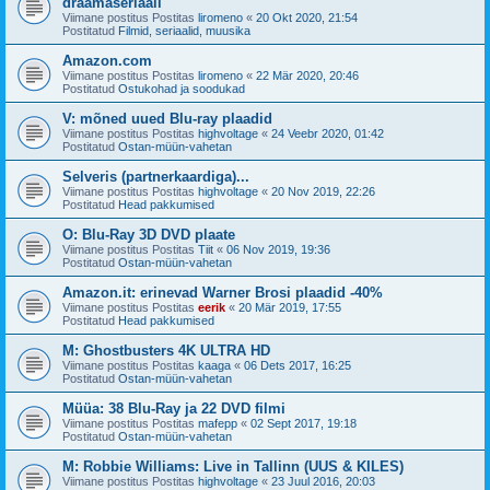
draamaseriaali
Viimane postitus Postitas
liromeno
«
20 Okt 2020, 21:54
Postitatud
Filmid, seriaalid, muusika
Amazon.com
Viimane postitus Postitas
liromeno
«
22 Mär 2020, 20:46
Postitatud
Ostukohad ja soodukad
V: mõned uued Blu-ray plaadid
Viimane postitus Postitas
highvoltage
«
24 Veebr 2020, 01:42
Postitatud
Ostan-müün-vahetan
Selveris (partnerkaardiga)...
Viimane postitus Postitas
highvoltage
«
20 Nov 2019, 22:26
Postitatud
Head pakkumised
O: Blu-Ray 3D DVD plaate
Viimane postitus Postitas
Tiit
«
06 Nov 2019, 19:36
Postitatud
Ostan-müün-vahetan
Amazon.it: erinevad Warner Brosi plaadid -40%
Viimane postitus Postitas
eerik
«
20 Mär 2019, 17:55
Postitatud
Head pakkumised
M: Ghostbusters 4K ULTRA HD
Viimane postitus Postitas
kaaga
«
06 Dets 2017, 16:25
Postitatud
Ostan-müün-vahetan
Müüa: 38 Blu-Ray ja 22 DVD filmi
Viimane postitus Postitas
mafepp
«
02 Sept 2017, 19:18
Postitatud
Ostan-müün-vahetan
M: Robbie Williams: Live in Tallinn (UUS & KILES)
Viimane postitus Postitas
highvoltage
«
23 Juul 2016, 20:03