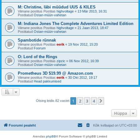
M: Christine, läbi müüdud UUS & KILES
Viimane postitus Postitas
highvoltage
«
13 Mär 2013, 16:31
Postitatud
Ostan-müün-vahetan
M: Indiana Jones The Complete Adventures Limited Edition
Viimane postitus Postitas
highvoltage
«
21 Jaan 2013, 18:47
Postitatud
Ostan-müün-vahetan
Spambotide rünnak
Viimane postitus Postitas
eerik
«
19 Nov 2012, 15:20
Postitatud
Foorum
O: Lord of the Rings
Viimane postitus Postitas
zipzic
«
06 Nov 2012, 16:39
Postitatud
Ostan-müün-vahetan
Prometheus 3D $19.99 @ Amazon.com
Viimane postitus Postitas
eerik
«
30 Okt 2012, 19:17
Postitatud
Head pakkumised
1
2
3
4
Järgmine
Otsing leidis 82 vastet
Hüppa
Foorumi pealeht
Kõik kellaajad on
UTC+03:00
Arendas
phpBB
® Forum Software © phpBB Limited