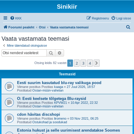
Sinikiir
KKK
Registreeru
Logi sisse
O
Foorumi pealeht
Otsi
Vaata vastamata teemasi
t
Vaata vastamata teemasi
s
Mine täiendatud otsinguisse
i
Otsi
Täiendatud otsing
1
2
3
4
Järgmine
Otsing leidis 82 vastet
Teemasid
Eesti suurim kasutatud blu-ray valikuga pood
Viimane postitus Postitas
kaaga
«
27 Juul 2026, 18:57
Postitatud
Ostan-müün-vahetan
O: Eesti keelsete tõlgetega Blu-raysid
Viimane postitus Postitas
KPVW21
«
10 Apr 2022, 22:32
Postitatud
Ostan-müün-vahetan
cdon hävitas discshopi
Viimane postitus Postitas
liromeno
«
03 Nov 2021, 06:25
Postitatud
Ostukohad ja soodukad
Estonia hukust ja selle uurimisest arendatakse Soomes