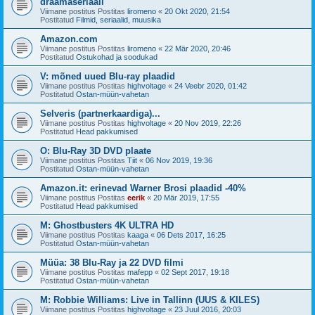
draamaseriaali
Viimane postitus Postitas
liromeno
«
20 Okt 2020, 21:54
Postitatud
Filmid, seriaalid, muusika
Amazon.com
Viimane postitus Postitas
liromeno
«
22 Mär 2020, 20:46
Postitatud
Ostukohad ja soodukad
V: mõned uued Blu-ray plaadid
Viimane postitus Postitas
highvoltage
«
24 Veebr 2020, 01:42
Postitatud
Ostan-müün-vahetan
Selveris (partnerkaardiga)...
Viimane postitus Postitas
highvoltage
«
20 Nov 2019, 22:26
Postitatud
Head pakkumised
O: Blu-Ray 3D DVD plaate
Viimane postitus Postitas
Tiit
«
06 Nov 2019, 19:36
Postitatud
Ostan-müün-vahetan
Amazon.it: erinevad Warner Brosi plaadid -40%
Viimane postitus Postitas
eerik
«
20 Mär 2019, 17:55
Postitatud
Head pakkumised
M: Ghostbusters 4K ULTRA HD
Viimane postitus Postitas
kaaga
«
06 Dets 2017, 16:25
Postitatud
Ostan-müün-vahetan
Müüa: 38 Blu-Ray ja 22 DVD filmi
Viimane postitus Postitas
mafepp
«
02 Sept 2017, 19:18
Postitatud
Ostan-müün-vahetan
M: Robbie Williams: Live in Tallinn (UUS & KILES)
Viimane postitus Postitas
highvoltage
«
23 Juul 2016, 20:03