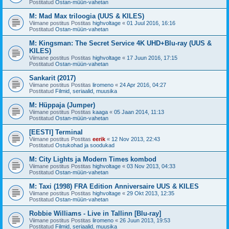
Postitatud
Ostan-müün-vahetan
M: Mad Max triloogia (UUS & KILES)
Viimane postitus Postitas
highvoltage
«
01 Juul 2016, 16:16
Postitatud
Ostan-müün-vahetan
M: Kingsman: The Secret Service 4K UHD+Blu-ray (UUS &
KILES)
Viimane postitus Postitas
highvoltage
«
17 Juun 2016, 17:15
Postitatud
Ostan-müün-vahetan
Sankarit (2017)
Viimane postitus Postitas
liromeno
«
24 Apr 2016, 04:27
Postitatud
Filmid, seriaalid, muusika
M: Hüppaja (Jumper)
Viimane postitus Postitas
kaaga
«
05 Jaan 2014, 11:13
Postitatud
Ostan-müün-vahetan
[EESTI] Terminal
Viimane postitus Postitas
eerik
«
12 Nov 2013, 22:43
Postitatud
Ostukohad ja soodukad
M: City Lights ja Modern Times kombod
Viimane postitus Postitas
highvoltage
«
03 Nov 2013, 04:33
Postitatud
Ostan-müün-vahetan
M: Taxi (1998) FRA Edition Anniversaire UUS & KILES
Viimane postitus Postitas
highvoltage
«
29 Okt 2013, 12:35
Postitatud
Ostan-müün-vahetan
Robbie Williams - Live in Tallinn [Blu-ray]
Viimane postitus Postitas
liromeno
«
26 Juun 2013, 19:53
Postitatud
Filmid, seriaalid, muusika