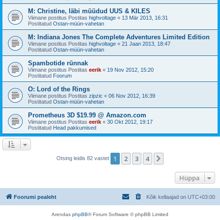
M: Christine, läbi müüdud UUS & KILES
Viimane postitus Postitas
highvoltage
«
13 Mär 2013, 16:31
Postitatud
Ostan-müün-vahetan
M: Indiana Jones The Complete Adventures Limited Edition
Viimane postitus Postitas
highvoltage
«
21 Jaan 2013, 18:47
Postitatud
Ostan-müün-vahetan
Spambotide rünnak
Viimane postitus Postitas
eerik
«
19 Nov 2012, 15:20
Postitatud
Foorum
O: Lord of the Rings
Viimane postitus Postitas
zipzic
«
06 Nov 2012, 16:39
Postitatud
Ostan-müün-vahetan
Prometheus 3D $19.99 @ Amazon.com
Viimane postitus Postitas
eerik
«
30 Okt 2012, 19:17
Postitatud
Head pakkumised
1
2
3
4
Järgmine
Otsing leidis 82 vastet
Hüppa
Foorumi pealeht
Kõik kellaajad on
UTC+03:00
Arendas
phpBB
® Forum Software © phpBB Limited