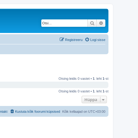
Otsi
Täiendatud otsing
Registreeru
Logi sisse
Otsing leidis 0 vastet •
1
. leht
1
-st
Otsing leidis 0 vastet •
1
. leht
1
-st
Hüppa
ntakt
Kustuta kõik foorumi küpsised
Kõik kellaajad on
UTC+03:00