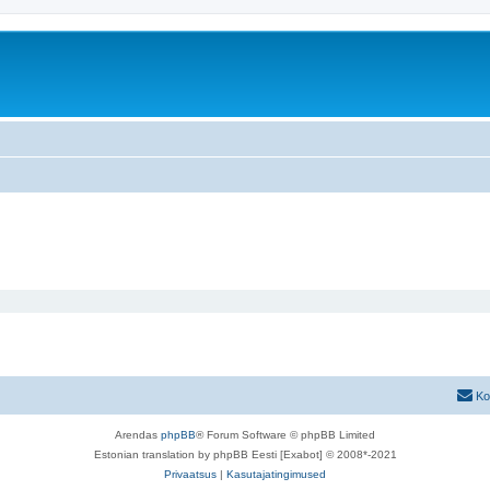
Ko
Arendas
phpBB
® Forum Software © phpBB Limited
Estonian translation by phpBB Eesti [Exabot] © 2008*-2021
Privaatsus
|
Kasutajatingimused