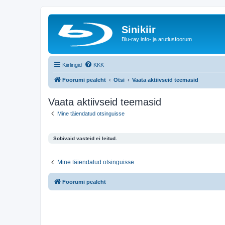
Sinikiir
Blu-ray info- ja arutlusfoorum
Kiirlingid
KKK
Foorumi pealeht
Otsi
Vaata aktiivseid teemasid
Vaata aktiivseid teemasid
Mine täiendatud otsinguisse
Sobivaid vasteid ei leitud.
Mine täiendatud otsinguisse
Foorumi pealeht