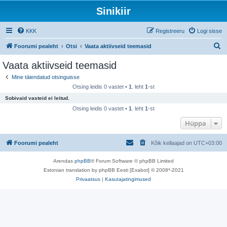
Sinikiir
KKK
Registreeru
Logi sisse
O
Foorumi pealeht
Otsi
Vaata aktiivseid teemasid
t
Vaata aktiivseid teemasid
s
Mine täiendatud otsinguisse
i
Otsing leidis 0 vastet •
1
. leht
1
-st
Sobivaid vasteid ei leitud.
Otsing leidis 0 vastet •
1
. leht
1
-st
Hüppa
Foorumi pealeht
Kõik kellaajad on
UTC+03:00
Arendas
phpBB
® Forum Software © phpBB Limited
Estonian translation by phpBB Eesti [Exabot] © 2008*-2021
Privaatsus
|
Kasutajatingimused