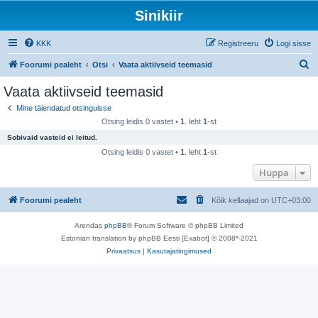
Sinikiir
KKK
Registreeru
Logi sisse
O
Foorumi pealeht
Otsi
Vaata aktiivseid teemasid
t
Vaata aktiivseid teemasid
s
Mine täiendatud otsinguisse
i
Otsing leidis 0 vastet •
1
. leht
1
-st
Sobivaid vasteid ei leitud.
Otsing leidis 0 vastet •
1
. leht
1
-st
Hüppa
Foorumi pealeht
Kõik kellaajad on
UTC+03:00
Arendas
phpBB
® Forum Software © phpBB Limited
Estonian translation by phpBB Eesti [Exabot] © 2008*-2021
Privaatsus
|
Kasutajatingimused