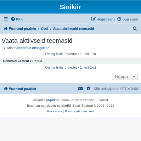
Sinikiir
KKK
Registreeru
Logi sisse
O
Foorumi pealeht
Otsi
Vaata aktiivseid teemasid
t
Vaata aktiivseid teemasid
s
Mine täiendatud otsinguisse
i
Otsing leidis 0 vastet •
1
. leht
1
-st
Sobivaid vasteid ei leitud.
Otsing leidis 0 vastet •
1
. leht
1
-st
Hüppa
Foorumi pealeht
Kõik kellaajad on
UTC+03:00
Arendas
phpBB
® Forum Software © phpBB Limited
Estonian translation by phpBB Eesti [Exabot] © 2008*-2021
Privaatsus
|
Kasutajatingimused