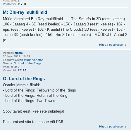
Vastuseid:
1
Vaatamisi:
11728
M: Blu-ray multifilmid
Müüa järgmised Blu-Ray multifilmid ... - The Smurfs in 3D (eesti keeles) -
10€ - Jääaeg 4 - 3D (eesti keeles) - 15€ - Jääaeg 3 (eesti keeles) - 10€ -
epic (eesti keeles) - 10€ - Kruudid (The Croods) 3D (eesti keeles) - 15€ -
Turbo 3D (eesti keeles) - 15€ - Rio 3D (eesti keeles) - MÜÜDUD - Autod 2
(e...
Hüppa postitusse
Postitas
zipzic
06 Nov 2012, 16:39
Foorum:
Ostan-müün-vahetan
Teema:
O: Lord of the Rings
Vastuseid:
0
Vaatamisi:
12174
O: Lord of the Rings
Ostaks järgmis filmid:
- Lord of the Rings: Fellowship of the Rings
- Lord of the Rings: Return of the King
- Lord of the Rings: Two Towers
Soovitavalt eesti keelsete subidega!
Pakkumised siia teemasse või PM!
Hüppa postitusse