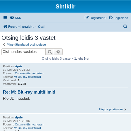
Sinikiir
KKK
Registreeru
Logi sisse
O
Foorumi pealeht
Otsi
t
Otsing leidis 3 vastet
s
Mine täiendatud otsinguisse
i
Otsi
Täiendatud otsing
Otsing leidis 3 vastet •
1
. leht
1
-st
Postitas
zipzic
12 Mär 2017, 21:23
Foorum:
Ostan-müün-vahetan
Teema:
M: Blu-ray multifilmid
Vastuseid:
1
Vaatamisi:
11728
Re: M: Blu-ray multifilmid
Rio 3D müüdud.
Hüppa postitusse
Postitas
zipzic
07 Mär 2017, 23:06
Foorum:
Ostan-müün-vahetan
Teema:
M: Blu-ray multifilmid