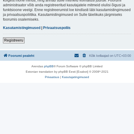
kõigest mõne minuti, ning annab sulle mitmeid võimalusi juurde. Foorumi
administraator võib anda registreeritud kasutajatele mitmeid olulisi õigusi ja
funktsioone veelgi. Enne registreerumist loe kindlasti läbi kasutamistingimused
ja privaatsuspoliitika. Kasutamistingimused on Sulle täielikuks järgmiseks
foorumis osalemiseks.
Kasutamistingimused
|
Privaatsuspoliis
Registreeru
Foorumi pealeht
Kõik kellaajad on
UTC+03:00
Arendas
phpBB
® Forum Software © phpBB Limited
Estonian translation by phpBB Eesti [Exabot] © 2008*-2021
Privaatsus
|
Kasutajatingimused