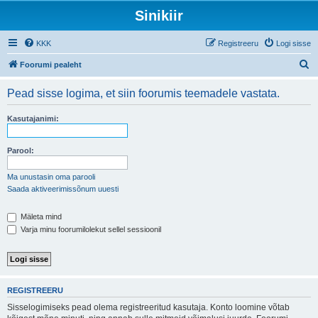
Sinikiir
KKK
Registreeru
Logi sisse
O
Foorumi pealeht
t
Pead sisse logima, et siin foorumis teemadele vastata.
s
i
Kasutajanimi:
Parool:
Ma unustasin oma parooli
Saada aktiveerimissõnum uuesti
Mäleta mind
Varja minu foorumilolekut sellel sessioonil
REGISTREERU
Sisselogimiseks pead olema registreeritud kasutaja. Konto loomine võtab