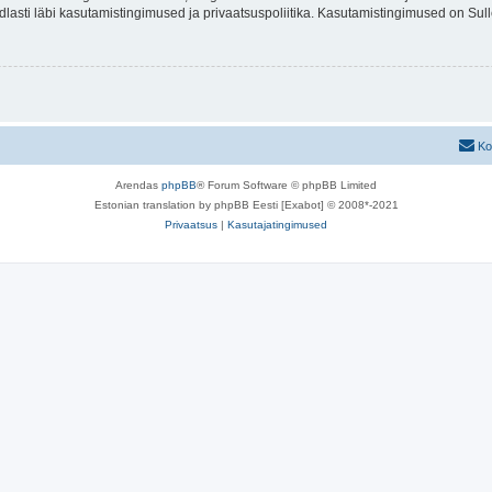
indlasti läbi kasutamistingimused ja privaatsuspoliitika. Kasutamistingimused on Su
Ko
Arendas
phpBB
® Forum Software © phpBB Limited
Estonian translation by phpBB Eesti [Exabot] © 2008*-2021
Privaatsus
|
Kasutajatingimused