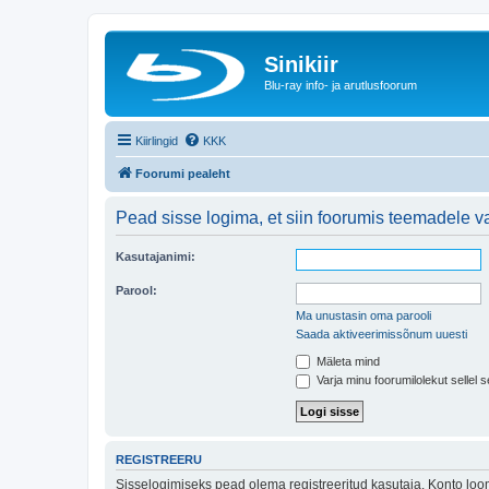
Sinikiir
Blu-ray info- ja arutlusfoorum
Kiirlingid
KKK
Foorumi pealeht
Pead sisse logima, et siin foorumis teemadele va
Kasutajanimi:
Parool:
Ma unustasin oma parooli
Saada aktiveerimissõnum uuesti
Mäleta mind
Varja minu foorumilolekut sellel s
REGISTREERU
Sisselogimiseks pead olema registreeritud kasutaja. Konto loom