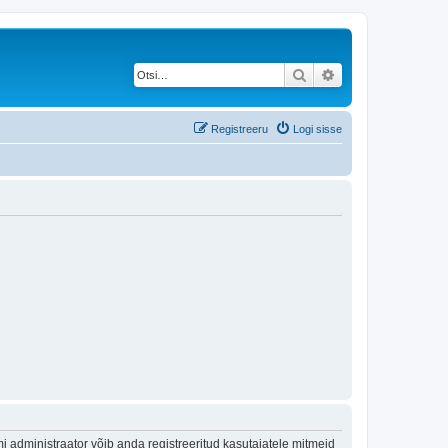
Otsi
Täiendatud otsing
Registreeru
Logi sisse
 administraator võib anda registreeritud kasutajatele mitmeid