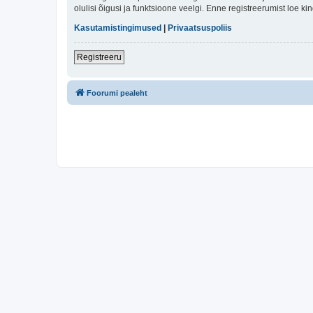
olulisi õigusi ja funktsioone veelgi. Enne registreerumist loe k
Kasutamistingimused
|
Privaatsuspoliis
Registreeru
Foorumi pealeht