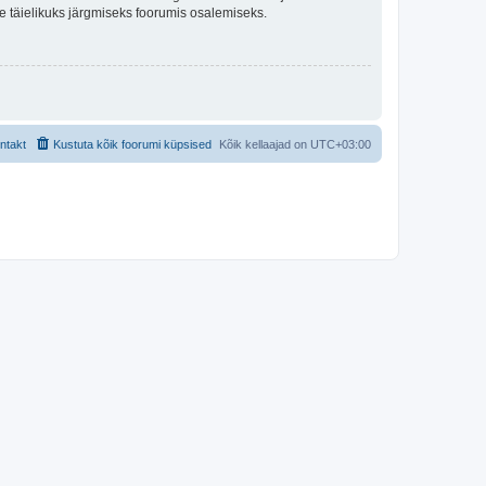
lle täielikuks järgmiseks foorumis osalemiseks.
ntakt
Kustuta kõik foorumi küpsised
Kõik kellaajad on
UTC+03:00