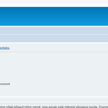
stata.
essioonil
ine võtab kõigest mõne minuti, ning annab sulle mitmeid võimalusi juurde. Foorumi