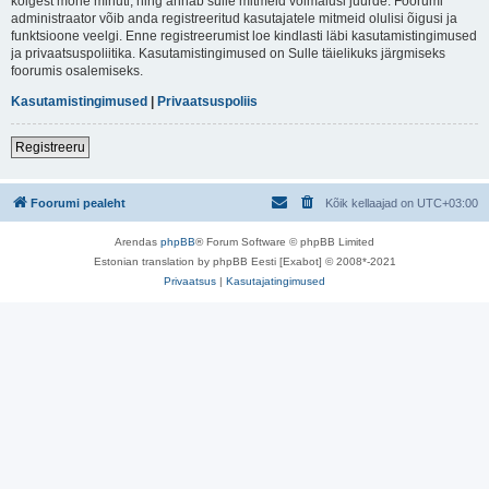
kõigest mõne minuti, ning annab sulle mitmeid võimalusi juurde. Foorumi
administraator võib anda registreeritud kasutajatele mitmeid olulisi õigusi ja
funktsioone veelgi. Enne registreerumist loe kindlasti läbi kasutamistingimused
ja privaatsuspoliitika. Kasutamistingimused on Sulle täielikuks järgmiseks
foorumis osalemiseks.
Kasutamistingimused
|
Privaatsuspoliis
Registreeru
Foorumi pealeht
Kõik kellaajad on
UTC+03:00
Arendas
phpBB
® Forum Software © phpBB Limited
Estonian translation by phpBB Eesti [Exabot] © 2008*-2021
Privaatsus
|
Kasutajatingimused