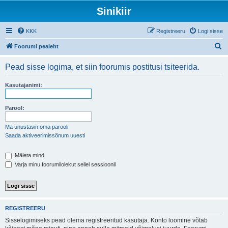
Sinikiir
KKK
Registreeru
Logi sisse
O
Foorumi pealeht
t
Pead sisse logima, et siin foorumis postitusi tsiteerida.
s
i
Kasutajanimi:
Parool:
Ma unustasin oma parooli
Saada aktiveerimissõnum uuesti
Mäleta mind
Varja minu foorumilolekut sellel sessioonil
REGISTREERU
Sisselogimiseks pead olema registreeritud kasutaja. Konto loomine võtab