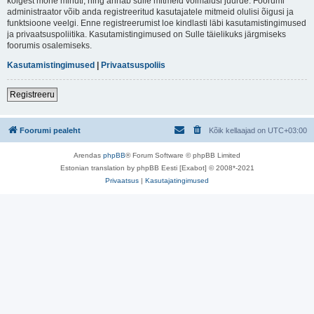
kõigest mõne minuti, ning annab sulle mitmeid võimalusi juurde. Foorumi
administraator võib anda registreeritud kasutajatele mitmeid olulisi õigusi ja
funktsioone veelgi. Enne registreerumist loe kindlasti läbi kasutamistingimused
ja privaatsuspoliitika. Kasutamistingimused on Sulle täielikuks järgmiseks
foorumis osalemiseks.
Kasutamistingimused
|
Privaatsuspoliis
Registreeru
Foorumi pealeht
Kõik kellaajad on
UTC+03:00
Arendas
phpBB
® Forum Software © phpBB Limited
Estonian translation by phpBB Eesti [Exabot] © 2008*-2021
Privaatsus
|
Kasutajatingimused