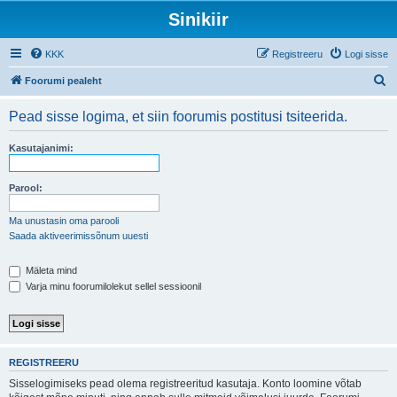
Sinikiir
KKK
Registreeru
Logi sisse
O
Foorumi pealeht
t
Pead sisse logima, et siin foorumis postitusi tsiteerida.
s
i
Kasutajanimi:
Parool:
Ma unustasin oma parooli
Saada aktiveerimissõnum uuesti
Mäleta mind
Varja minu foorumilolekut sellel sessioonil
REGISTREERU
Sisselogimiseks pead olema registreeritud kasutaja. Konto loomine võtab