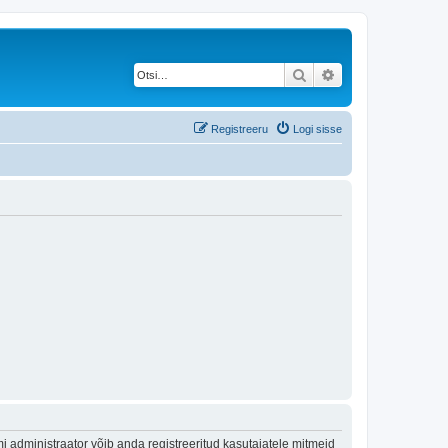
Otsi
Täiendatud otsing
Registreeru
Logi sisse
 administraator võib anda registreeritud kasutajatele mitmeid