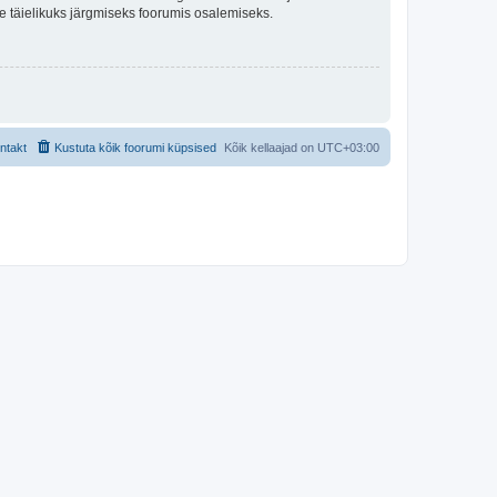
lle täielikuks järgmiseks foorumis osalemiseks.
ntakt
Kustuta kõik foorumi küpsised
Kõik kellaajad on
UTC+03:00