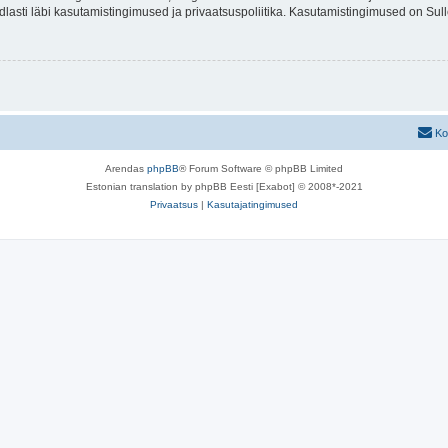
indlasti läbi kasutamistingimused ja privaatsuspoliitika. Kasutamistingimused on Su
Ko
Arendas
phpBB
® Forum Software © phpBB Limited
Estonian translation by phpBB Eesti [Exabot] © 2008*-2021
Privaatsus
|
Kasutajatingimused