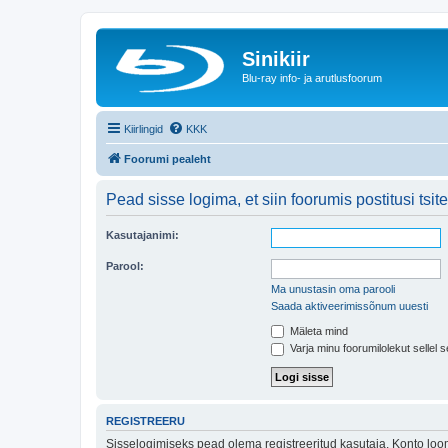
Sinikiir
Blu-ray info- ja arutlusfoorum
Kiirlingid
KKK
Foorumi pealeht
Pead sisse logima, et siin foorumis postitusi tsite
Kasutajanimi:
Parool:
Ma unustasin oma parooli
Saada aktiveerimissõnum uuesti
Mäleta mind
Varja minu foorumilolekut sellel s
REGISTREERU
Sisselogimiseks pead olema registreeritud kasutaja. Konto loom