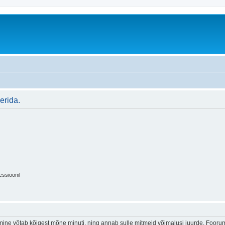
erida.
essioonil
ine võtab kõigest mõne minuti, ning annab sulle mitmeid võimalusi juurde. Foorumi