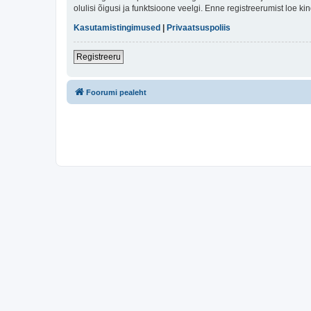
olulisi õigusi ja funktsioone veelgi. Enne registreerumist loe k
Kasutamistingimused
|
Privaatsuspoliis
Registreeru
Foorumi pealeht