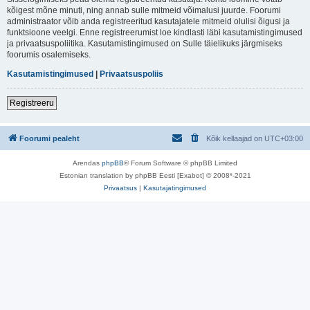
kõigest mõne minuti, ning annab sulle mitmeid võimalusi juurde. Foorumi
administraator võib anda registreeritud kasutajatele mitmeid olulisi õigusi ja
funktsioone veelgi. Enne registreerumist loe kindlasti läbi kasutamistingimused
ja privaatsuspoliitika. Kasutamistingimused on Sulle täielikuks järgmiseks
foorumis osalemiseks.
Kasutamistingimused
|
Privaatsuspoliis
Registreeru
Foorumi pealeht
Kõik kellaajad on
UTC+03:00
Arendas
phpBB
® Forum Software © phpBB Limited
Estonian translation by phpBB Eesti [Exabot] © 2008*-2021
Privaatsus
|
Kasutajatingimused