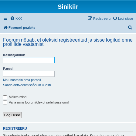
Sinikiir
KKK
Registreeru
Logi sisse
O
Foorumi pealeht
t
Foorum nõuab, et oleksid registreeritud ja sisse logitud enne
s
profiilide vaatamist.
i
Kasutajanimi:
Parool:
Ma unustasin oma parooli
Saada aktiveerimissõnum uuesti
Mäleta mind
Varja minu foorumilolekut sellel sessioonil
REGISTREERU
Sisselogimiseks pead olema registreeritud kasutaja. Konto loomine võtab