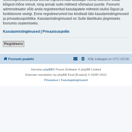
kõigest mõne minuti, ning annab sulle mitmeid võimalusi juurde. Foorumi
administraator võib anda registreeritud kasutajatele mitmeid olulisi õigusi ja
funktsioone veelgi. Enne registreerumist loe kindlasti läbi kasutamistingimused
ja privaatsuspoliitika. Kasutamistingimused on Sulle täielikuks järgmiseks
foorumis osalemiseks.
Kasutamistingimused
|
Privaatsuspoliis
Registreeru
Foorumi pealeht
Kõik kellaajad on
UTC+03:00
Arendas
phpBB
® Forum Software © phpBB Limited
Estonian translation by phpBB Eesti [Exabot] © 2008*-2021
Privaatsus
|
Kasutajatingimused