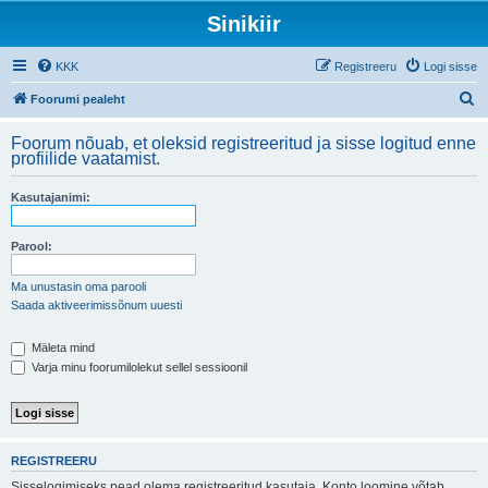
Sinikiir
KKK
Registreeru
Logi sisse
O
Foorumi pealeht
t
Foorum nõuab, et oleksid registreeritud ja sisse logitud enne
s
profiilide vaatamist.
i
Kasutajanimi:
Parool:
Ma unustasin oma parooli
Saada aktiveerimissõnum uuesti
Mäleta mind
Varja minu foorumilolekut sellel sessioonil
REGISTREERU
Sisselogimiseks pead olema registreeritud kasutaja. Konto loomine võtab