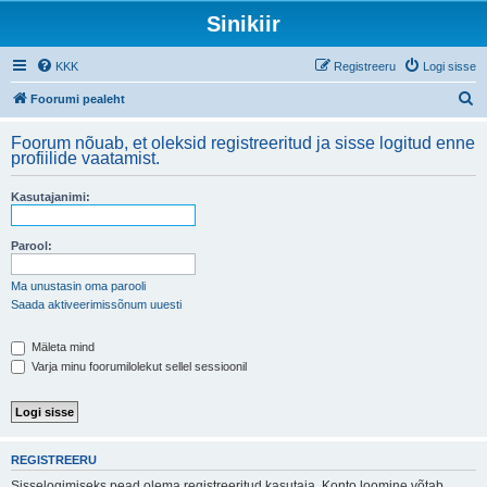
Sinikiir
KKK
Registreeru
Logi sisse
O
Foorumi pealeht
t
Foorum nõuab, et oleksid registreeritud ja sisse logitud enne
s
profiilide vaatamist.
i
Kasutajanimi:
Parool:
Ma unustasin oma parooli
Saada aktiveerimissõnum uuesti
Mäleta mind
Varja minu foorumilolekut sellel sessioonil
REGISTREERU
Sisselogimiseks pead olema registreeritud kasutaja. Konto loomine võtab