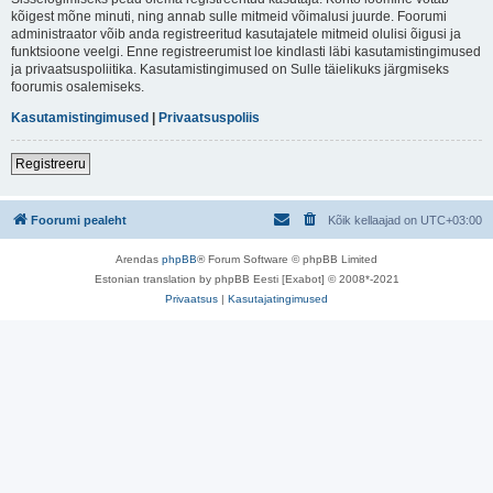
kõigest mõne minuti, ning annab sulle mitmeid võimalusi juurde. Foorumi
administraator võib anda registreeritud kasutajatele mitmeid olulisi õigusi ja
funktsioone veelgi. Enne registreerumist loe kindlasti läbi kasutamistingimused
ja privaatsuspoliitika. Kasutamistingimused on Sulle täielikuks järgmiseks
foorumis osalemiseks.
Kasutamistingimused
|
Privaatsuspoliis
Registreeru
Foorumi pealeht
Kõik kellaajad on
UTC+03:00
Arendas
phpBB
® Forum Software © phpBB Limited
Estonian translation by phpBB Eesti [Exabot] © 2008*-2021
Privaatsus
|
Kasutajatingimused