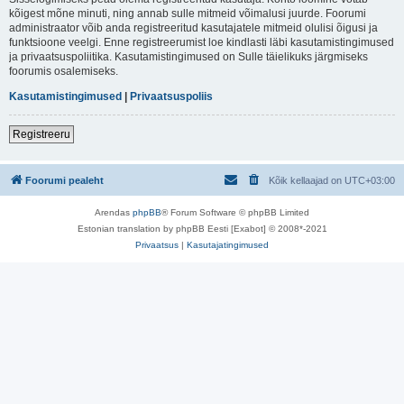
kõigest mõne minuti, ning annab sulle mitmeid võimalusi juurde. Foorumi
administraator võib anda registreeritud kasutajatele mitmeid olulisi õigusi ja
funktsioone veelgi. Enne registreerumist loe kindlasti läbi kasutamistingimused
ja privaatsuspoliitika. Kasutamistingimused on Sulle täielikuks järgmiseks
foorumis osalemiseks.
Kasutamistingimused
|
Privaatsuspoliis
Registreeru
Foorumi pealeht
Kõik kellaajad on
UTC+03:00
Arendas
phpBB
® Forum Software © phpBB Limited
Estonian translation by phpBB Eesti [Exabot] © 2008*-2021
Privaatsus
|
Kasutajatingimused