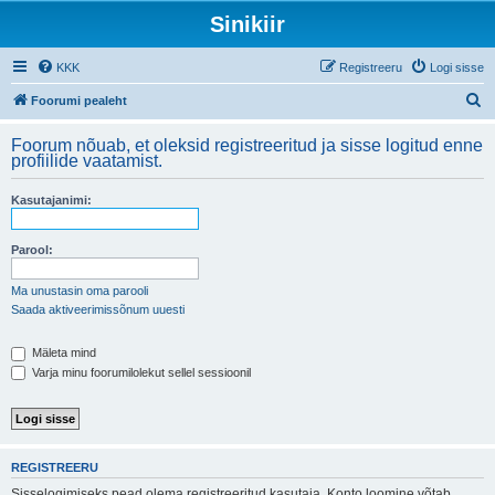
Sinikiir
KKK
Registreeru
Logi sisse
O
Foorumi pealeht
t
Foorum nõuab, et oleksid registreeritud ja sisse logitud enne
s
profiilide vaatamist.
i
Kasutajanimi:
Parool:
Ma unustasin oma parooli
Saada aktiveerimissõnum uuesti
Mäleta mind
Varja minu foorumilolekut sellel sessioonil
REGISTREERU
Sisselogimiseks pead olema registreeritud kasutaja. Konto loomine võtab