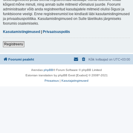
kõigest mõne minuti, ning annab sulle mitmeid võimalusi juurde. Foorumi
administraator võib anda registreeritud kasutajatele mitmeid olulisi õigusi ja
funktsioone veelgi. Enne registreerumist loe kindlasti läbi kasutamistingimused
ja privaatsuspoliitika. Kasutamistingimused on Sulle täielikuks järgmiseks
foorumis osalemiseks.
Kasutamistingimused
|
Privaatsuspoliis
Registreeru
Foorumi pealeht
Kõik kellaajad on
UTC+03:00
Arendas
phpBB
® Forum Software © phpBB Limited
Estonian translation by phpBB Eesti [Exabot] © 2008*-2021
Privaatsus
|
Kasutajatingimused