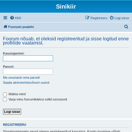
Sinikiir
KKK
Registreeru
Logi sisse
O
Foorumi pealeht
t
Foorum nõuab, et oleksid registreeritud ja sisse logitud enne
s
profiilide vaatamist.
i
Kasutajanimi:
Parool:
Ma unustasin oma parooli
Saada aktiveerimissõnum uuesti
Mäleta mind
Varja minu foorumilolekut sellel sessioonil
REGISTREERU
Sisselogimiseks pead olema registreeritud kasutaja. Konto loomine võtab