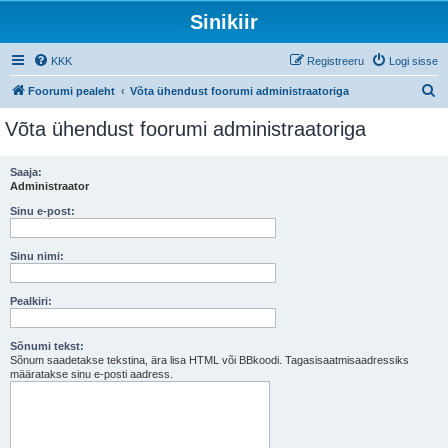
Sinikiir
KKK
Registreeru
Logi sisse
O
Foorumi pealeht
Võta ühendust foorumi administraatoriga
t
Võta ühendust foorumi administraatoriga
s
i
Saaja:
Administraator
Sinu e-post:
Sinu nimi:
Pealkiri:
Sõnumi tekst:
Sõnum saadetakse tekstina, ära lisa HTML või BBkoodi. Tagasisaatmisaadressiks
määratakse sinu e-posti aadress.