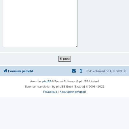
Foorumi pealeht
Kõik kellaajad on
UTC+03:00
Arendas
phpBB
® Forum Software © phpBB Limited
Estonian translation by phpBB Eesti [Exabot] © 2008*-2021
Privaatsus
|
Kasutajatingimused